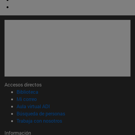
Accesos directos
(abre en nueva ventana)
Biblioteca
(abre en nueva ventana)
Mi correo
(abre en nueva ventana)
Aula virtual ADI
(abre en nueva ventana)
Búsqueda de personas
(abre en nueva ventana)
Trabaja con nosotros
Información