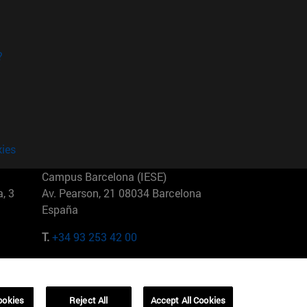
?
kies
Campus Barcelona (IESE)
, 3
Av. Pearson, 21 08034 Barcelona
España
T.
+34 93 253 42 00
Campus Sao Paulo (IESE)
5
Rua Martiniano de Carvalho, 573
01321001 Bela Vista Brasil
ookies
Reject All
Accept All Cookies