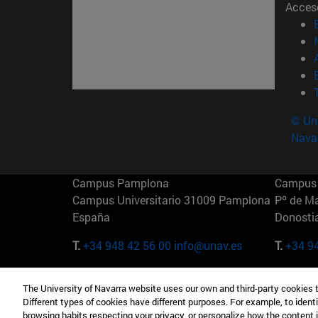
Acces
© Uni
Nava
Campus Pamplona
Campus 
Campus Universitario 31009 Pamplona
Pº de M
España
Donosti
T.
+34 948 42 56 00
info@unav.es
T.
+34 9
Campus Madrid (IESE)
Campus 
The University of Navarra website uses our own and third-party cookies 
Camino del Cerro Águila 3 28023
165 W 5
Different types of cookies have different purposes. For example, to identi
Madrid España
EE.UU
browsing habits respecting your privacy, or personalize how the content 