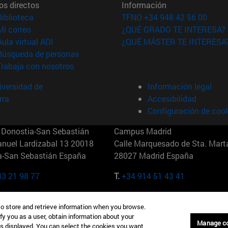
os directos
Información
(abre en nueva ventana)
Biblioteca
TFNO +34 948 42 56 00
(abre en nueva ventana)
Mi correo
¿QUÉ GRADO TE INTERESA?
(abre en nueva ventana)
Aula virtual ADI
¿QUÉ MÁSTER TE INTERESA
(abre en nueva ventana)
Búsqueda de personas
(abre en nueva ventana)
Trabaja con nosotros
versidad de
Información legal
rra
Accesibilidad
Configuración de coo
Donostia-San Sebastián
Campus Madrid
anuel Lardizabal 13 20018
Calle Marquesado de Sta. Marta
a-San Sebastián España
28027 Madrid España
43 21 98 77
T.
+34 914 51 43 41
Nueva York (IESE)
Campus Munich (IESE)
to store and retrieve information when you browse.
7th St 10019-2201 Nueva York
Maria-Theresia-Straße 15 8167
fy you as a user, obtain information about your
Múnich Alemania
Manage c
is displayed. You can select the cookies you want