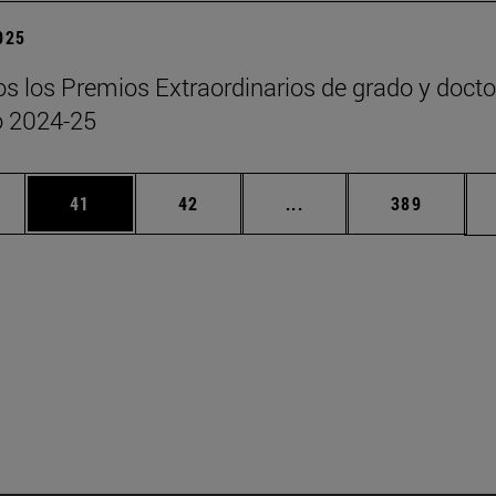
2025
s los Premios Extraordinarios de grado y doct
o 2024-25
edias Use TAB para desplazarse.
ina
Página
Página
Páginas intermedias Us
Página
41
42
...
389