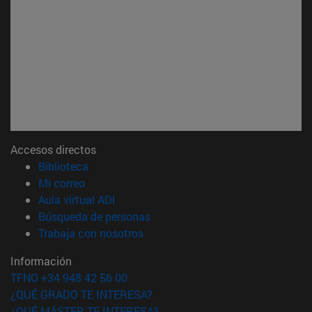
Accesos directos
(abre en nueva ventana)
Biblioteca
(abre en nueva ventana)
Mi correo
(abre en nueva ventana)
Aula virtual ADI
(abre en nueva ventana)
Búsqueda de personas
(abre en nueva ventana)
Trabaja con nosotros
Información
TFNO +34 948 42 56 00
¿QUÉ GRADO TE INTERESA?
¿QUÉ MÁSTER TE INTERESA?