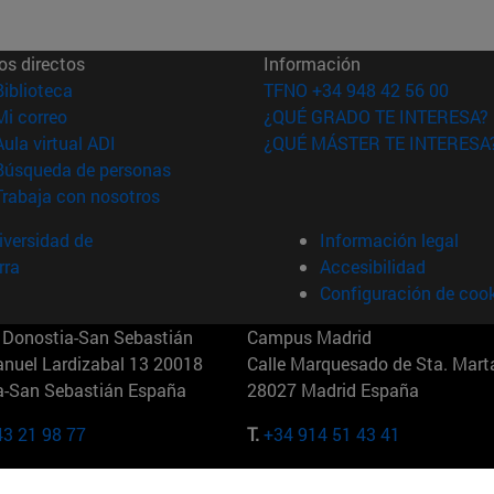
os directos
Información
(abre en nueva ventana)
Biblioteca
TFNO +34 948 42 56 00
(abre en nueva ventana)
Mi correo
¿QUÉ GRADO TE INTERESA?
(abre en nueva ventana)
Aula virtual ADI
¿QUÉ MÁSTER TE INTERESA
(abre en nueva ventana)
Búsqueda de personas
(abre en nueva ventana)
Trabaja con nosotros
versidad de
Información legal
rra
Accesibilidad
Configuración de coo
Donostia-San Sebastián
Campus Madrid
anuel Lardizabal 13 20018
Calle Marquesado de Sta. Marta
a-San Sebastián España
28027 Madrid España
43 21 98 77
T.
+34 914 51 43 41
Nueva York (IESE)
Campus Munich (IESE)