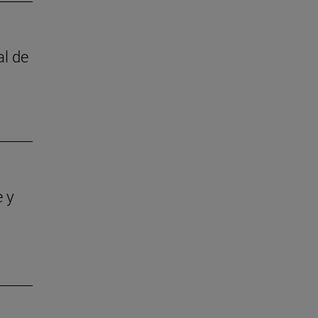
al de
e y