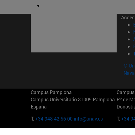
Acces
© Uni
Nava
Campus Pamplona
Campus 
Campus Universitario 31009 Pamplona
Pº de M
España
Donosti
T.
+34 948 42 56 00
info@unav.es
T.
+34 9
Campus Madrid (IESE)
Campus 