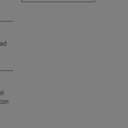
dad
el
con