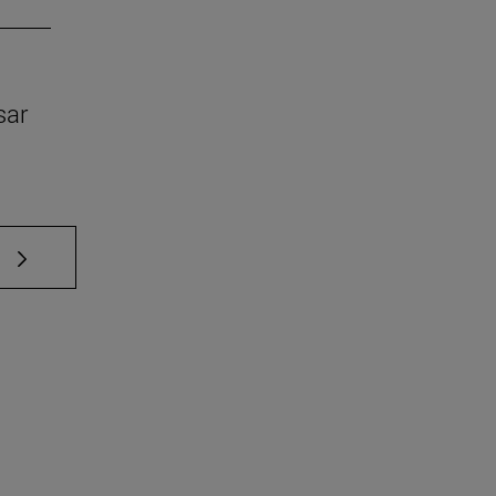
sar
e TAB para desplazarse.