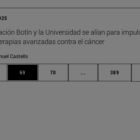
2025
ción Botín y la Universidad se alían para impul
erapias avanzadas contra el cáncer
uel Castells
edias Use TAB para desplazarse.
ina
Página
Página
Páginas intermedias Us
Página
69
70
...
389