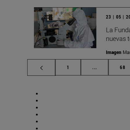
23 | 05 | 
La Funda
nuevas t
Imagen
Man
Página
Páginas interm
Pág
1
...
68