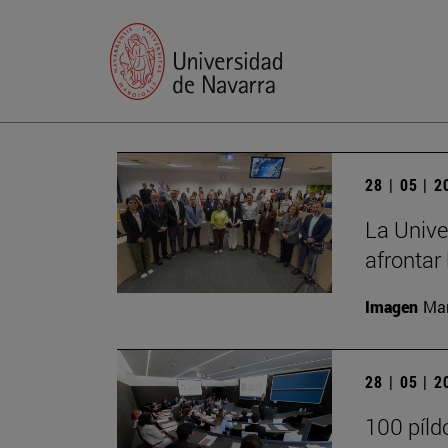
28 | 05 | 
La Unive
afrontar 
Imagen
Man
28 | 05 | 
100 píld