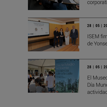
corporat
28 | 05 | 
ISEM fir
de Yonse
28 | 05 | 
El Museo
Día Mund
activida