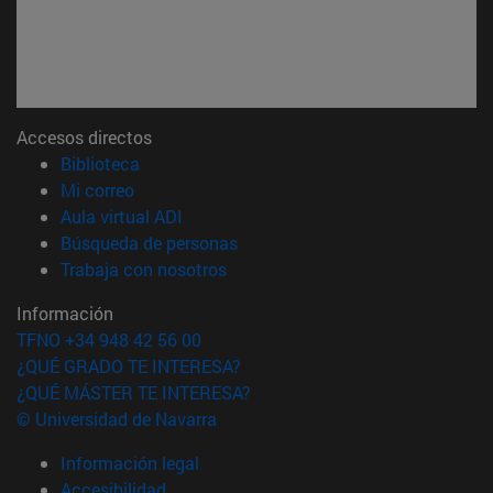
Accesos directos
(abre en nueva ventana)
Biblioteca
(abre en nueva ventana)
Mi correo
(abre en nueva ventana)
Aula virtual ADI
(abre en nueva ventana)
Búsqueda de personas
(abre en nueva ventana)
Trabaja con nosotros
Información
TFNO +34 948 42 56 00
¿QUÉ GRADO TE INTERESA?
¿QUÉ MÁSTER TE INTERESA?
© Universidad de Navarra
Información legal
Accesibilidad