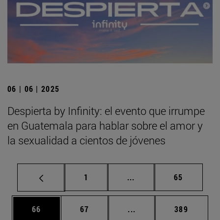
06 | 06 | 2025
Despierta by Infinity: el evento que irrumpe
en Guatemala para hablar sobre el amor y
la sexualidad a cientos de jóvenes
Página
Páginas intermedias Us
Página
1
...
65
Página
Página
Páginas intermedias U
Página
66
67
...
389