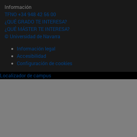
Información
TFNO +34 948 42 56 00
¿QUÉ GRADO TE INTERESA?
¿QUÉ MÁSTER TE INTERESA?
© Universidad de Navarra
Información legal
Accesibilidad
Configuración de cookies
Localizador de campus