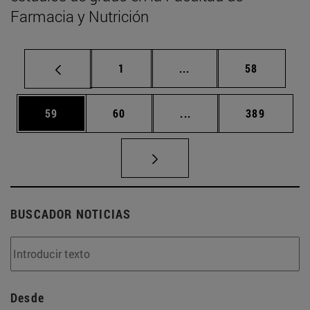
Farmacia y Nutrición
Página
Páginas intermedias Us
Página
1
...
58
Página
Página
Páginas intermedias U
Página
59
60
...
389
BUSCADOR NOTICIAS
Desde