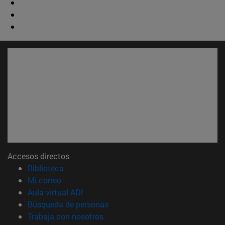
Accesos directos
(abre en nueva ventana)
Biblioteca
(abre en nueva ventana)
Mi correo
(abre en nueva ventana)
Aula virtual ADI
(abre en nueva ventana)
Búsqueda de personas
(abre en nueva ventana)
Trabaja con nosotros