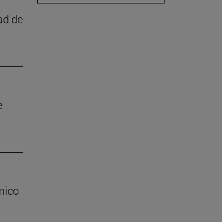
ad de
e
mico