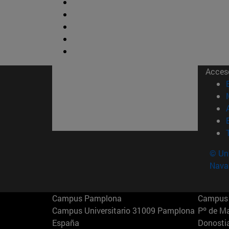
Acces
© Uni
Nava
Campus Pamplona
Campus 
Campus Universitario 31009 Pamplona
Pº de M
España
Donosti