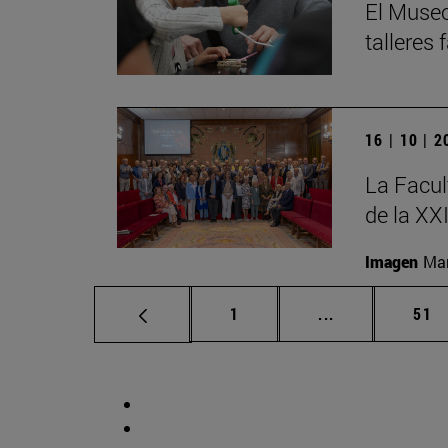
El Museo
talleres
16 | 10 | 
La Facul
de la XX
Imagen
Man
Página
Páginas interm
Pág
1
...
51