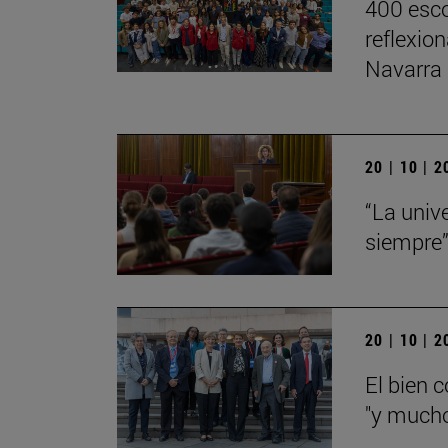
400 esco
reflexio
Navarra
20 | 10 | 
“La univ
siempre
20 | 10 | 
El bien 
"y mucho