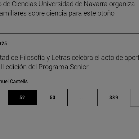
 de Ciencias Universidad de Navarra organiza
 familiares sobre ciencia para este otoño
2025
tad de Filosofía y Letras celebra el acto de aper
III edición del Programa Senior
uel Castells
edias Use TAB para desplazarse.
ina
Página
Página
Páginas intermedias Us
Página
52
53
...
389