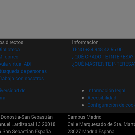
os directos
Información
(abre en nueva ventana)
Biblioteca
TFNO +34 948 42 56 00
(abre en nueva ventana)
Mi correo
¿QUÉ GRADO TE INTERESA?
(abre en nueva ventana)
Aula virtual ADI
¿QUÉ MÁSTER TE INTERESA
(abre en nueva ventana)
Búsqueda de personas
(abre en nueva ventana)
Trabaja con nosotros
versidad de
Información legal
rra
Accesibilidad
Configuración de coo
Donostia-San Sebastián
Campus Madrid
anuel Lardizabal 13 20018
Calle Marquesado de Sta. Marta
a-San Sebastián España
28027 Madrid España