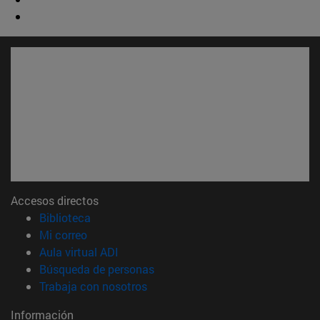
Accesos directos
(abre en nueva ventana)
Biblioteca
(abre en nueva ventana)
Mi correo
(abre en nueva ventana)
Aula virtual ADI
(abre en nueva ventana)
Búsqueda de personas
(abre en nueva ventana)
Trabaja con nosotros
Información