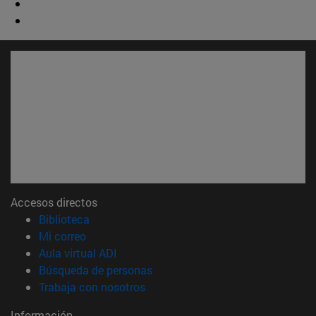
Accesos directos
(abre en nueva ventana)
Biblioteca
(abre en nueva ventana)
Mi correo
(abre en nueva ventana)
Aula virtual ADI
(abre en nueva ventana)
Búsqueda de personas
(abre en nueva ventana)
Trabaja con nosotros
Información