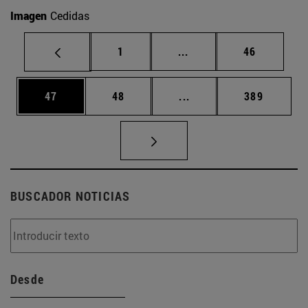
Imagen
Cedidas
Página
Páginas intermedias Us
Página
1
...
46
Página
Página
Páginas intermedias U
Página
47
48
...
389
BUSCADOR NOTICIAS
Desde