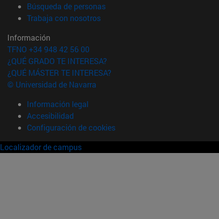
(abre en nueva ventana)
Búsqueda de personas
(abre en nueva ventana)
Trabaja con nosotros
Información
TFNO +34 948 42 56 00
¿QUÉ GRADO TE INTERESA?
¿QUÉ MÁSTER TE INTERESA?
© Universidad de Navarra
Información legal
Accesibilidad
Configuración de cookies
Localizador de campus