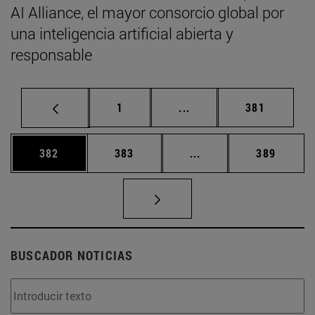
AI Alliance, el mayor consorcio global por
una inteligencia artificial abierta y
responsable
Página
Páginas intermedias Us
Página
1
...
381
Página
Página
Páginas intermedias 
Página
382
383
...
389
BUSCADOR NOTICIAS