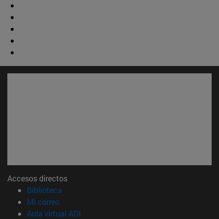
Accesos directos
(abre en nueva ventana)
Biblioteca
(abre en nueva ventana)
Mi correo
(abre en nueva ventana)
Aula virtual ADI