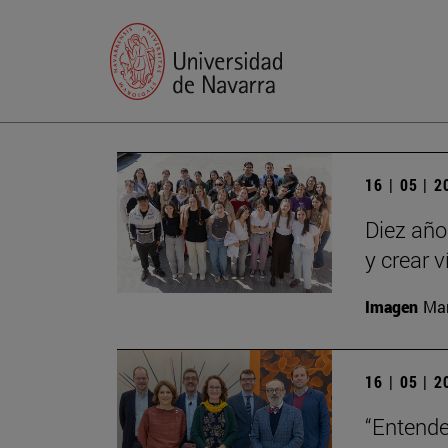
16 | 05 | 
Diez año
y crear 
Imagen
Man
16 | 05 | 
“Entende