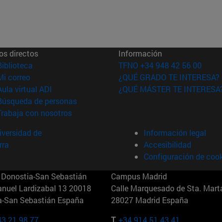
os directos
Información
(abre en nueva ventana)
Biblioteca
TFNO +34 948 42 56 00
(abre en nueva ventana)
Mi correo
¿QUÉ GRADO TE INTERESA?
(abre en nueva ventana)
Aula virtual ADI
¿QUÉ MÁSTER TE INTERESA
(abre en nueva ventana)
Búsqueda de personas
(abre en nueva ventana)
Trabaja con nosotros
versidad de
Información legal
rra
Accesibilidad
Configuración de coo
Donostia-San Sebastián
Campus Madrid
anuel Lardizabal 13 20018
Calle Marquesado de Sta. Marta
a-San Sebastián España
28027 Madrid España
43 21 98 77
T.
+34 914 51 43 41