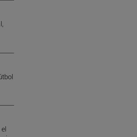
l,
útbol
 el