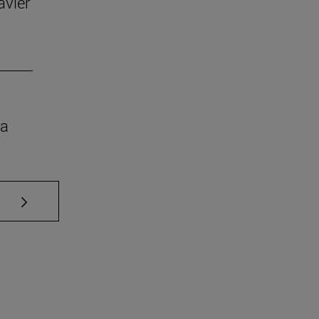
avier
ra
Use TAB para desplazarse.