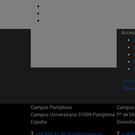
Acces
© Uni
Nava
Campus Pamplona
Campus 
Campus Universitario 31009 Pamplona
Pº de M
España
Donosti
T.
+34 948 42 56 00
info@unav.es
T.
+34 9