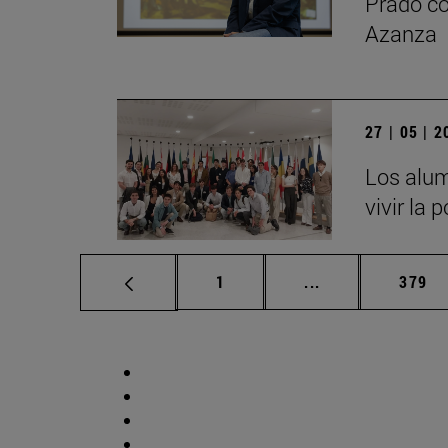
Prado co
Azanza
27 | 05 | 
Los alum
vivir la 
Página
Páginas intermed
Págin
1
...
379