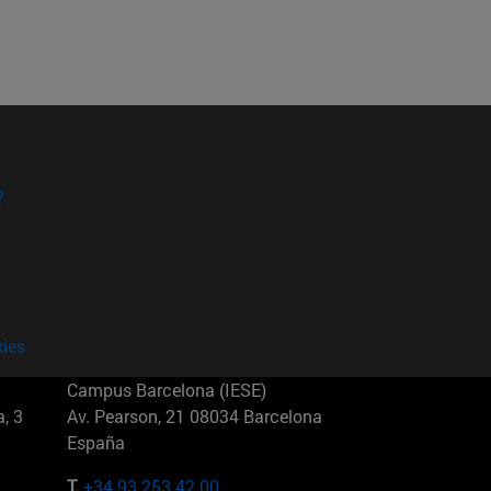
?
kies
Campus Barcelona (IESE)
, 3
Av. Pearson, 21 08034 Barcelona
España
T.
+34 93 253 42 00