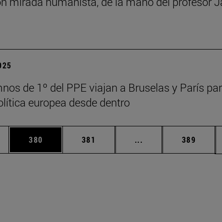
n mirada humanista, de la mano del profesor J
2025
nos de 1º del PPE viajan a Bruselas y París pa
política europea desde dentro
ias Use TAB para desplazarse.
a
Página
Página
Páginas intermedias 
Página
380
381
...
389