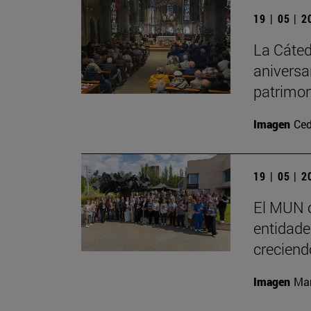
19 | 05 | 
La Cáted
aniversa
patrimon
Imagen
Ced
19 | 05 | 
El MUN c
entidades
creciend
Imagen
Man