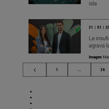
isla
21 | 01 | 
La insuf
agrava l
Imagen
Man
Página
Páginas interm
Pág
1
...
36