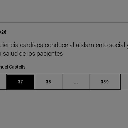
2026
iciencia cardíaca conduce al aislamiento social 
a salud de los pacientes
uel Castells
edias Use TAB para desplazarse.
ina
Página
Página
Páginas intermedias Us
Página
37
38
...
389