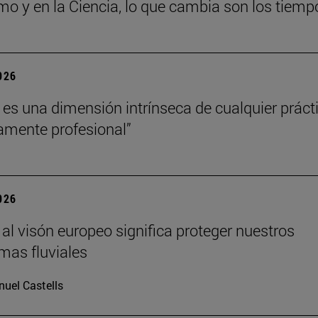
mo y en la Ciencia, lo que cambia son los tiemp
2026
a es una dimensión intrínseca de cualquier práct
amente profesional”
2026
 al visón europeo significa proteger nuestros
mas fluviales
uel Castells