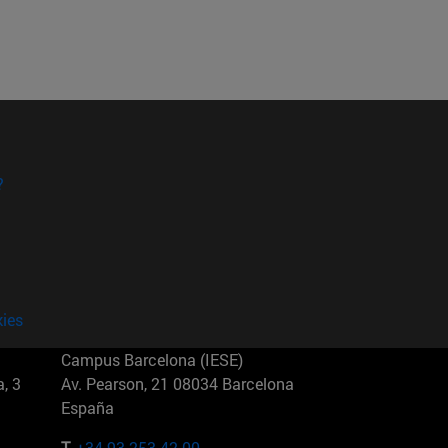
?
kies
Campus Barcelona (IESE)
, 3
Av. Pearson, 21 08034 Barcelona
España
T.
+34 93 253 42 00