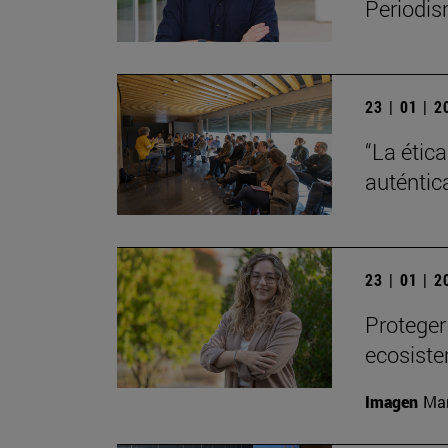
Periodis
23 | 01 | 
“La étic
auténtic
23 | 01 | 
Proteger
ecosiste
Imagen
Man