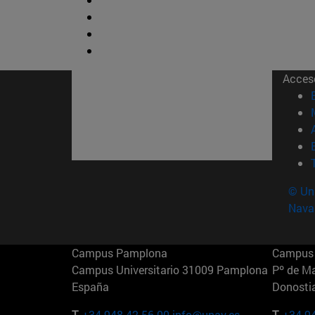
Acces
© Uni
Nava
Campus Pamplona
Campus 
Campus Universitario 31009 Pamplona
Pº de M
España
Donosti
T.
+34 948 42 56 00
info@unav.es
T.
+34 9