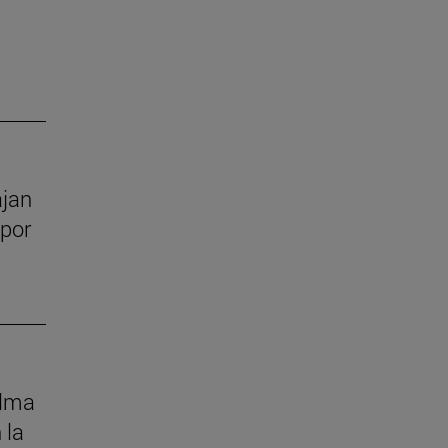
ajan
 por
alma
 la