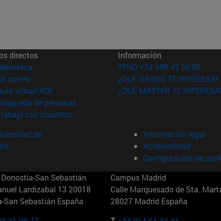
os directos
Información
(abre en nueva ventana)
Biblioteca
TFNO +34 948 42 56 00
(abre en nueva ventana)
Mi correo
¿QUÉ GRADO TE INTERESA?
(abre en nueva ventana)
Aula virtual ADI
¿QUÉ MÁSTER TE INTERESA
(abre en nueva ventana)
Búsqueda de personas
(abre en nueva ventana)
Trabaja con nosotros
versidad de
Información legal
rra
Accesibilidad
Configuración de coo
Donostia-San Sebastián
Campus Madrid
anuel Lardizabal 13 20018
Calle Marquesado de Sta. Marta
a-San Sebastián España
28027 Madrid España
43 21 98 77
T.
+34 914 51 43 41