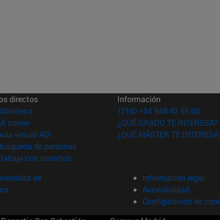
os directos
Información
(abre en nueva ventana)
Biblioteca
TFNO +34 948 42 56 00
(abre en nueva ventana)
Mi correo
¿QUÉ GRADO TE INTERESA?
(abre en nueva ventana)
Aula virtual ADI
¿QUÉ MÁSTER TE INTERESA
(abre en nueva ventana)
Búsqueda de personas
(abre en nueva ventana)
Trabaja con nosotros
versidad de
Información legal
rra
Accesibilidad
Configuración de coo