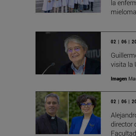
la enfer
mieloma
02 | 06 | 
Guillerm
visita la
Imagen
Man
02 | 06 | 
Alejand
director
Facultad