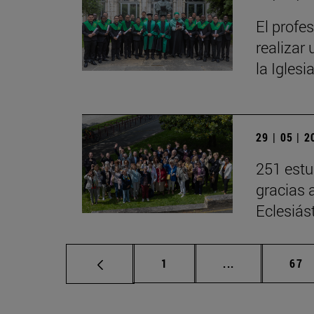
El profe
realizar 
la Iglesi
29 | 05 | 
251 estu
gracias 
Eclesiás
Página
Páginas interm
Pág
1
...
67