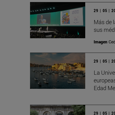
29 | 05 | 
Más de l
sus médi
Imagen
Ced
29 | 05 | 
La Unive
europeas
Edad Me
29 | 05 | 