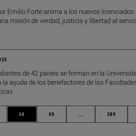
sor Emilio Forte anima a los nuevos licenciados
una misión de verdad, justicia y libertad al servi
a
2025
diantes de 42 países se forman en la Universid
a la ayuda de los benefactores de las Facultade
ticas
edias Use TAB para desplazarse.
ina
Página
Página
Páginas intermedias Us
Página
68
69
...
389