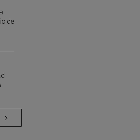
 a
cio de
ad
s
e TAB para desplazarse.