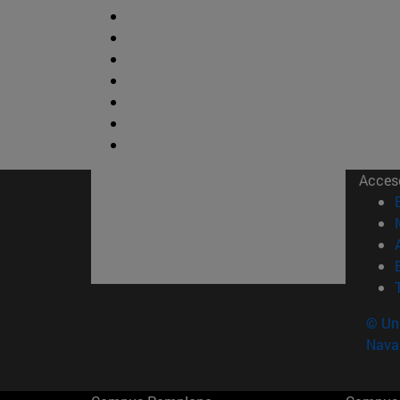
Acces
© Uni
Nava