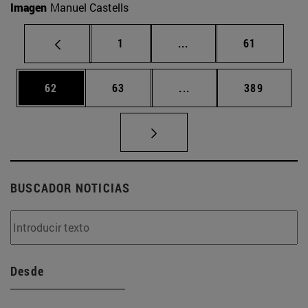
Imagen
Manuel Castells
Página
Páginas intermedias Us
Página
1
...
61
Página
Página
Páginas intermedias U
Página
62
63
...
389
BUSCADOR NOTICIAS
Desde