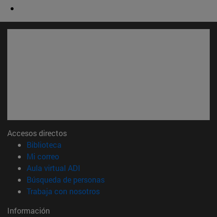
Accesos directos
(abre en nueva ventana)
Biblioteca
(abre en nueva ventana)
Mi correo
(abre en nueva ventana)
Aula virtual ADI
(abre en nueva ventana)
Búsqueda de personas
(abre en nueva ventana)
Trabaja con nosotros
Información