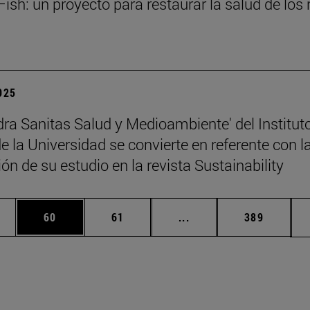
ish: un proyecto para restaurar la salud de los 
2025
dra Sanitas Salud y Medioambiente' del Institut
 la Universidad se convierte en referente con l
ón de su estudio en la revista Sustainability
edias Use TAB para desplazarse.
ina
Página
Página
Páginas intermedias Us
Página
60
61
...
389