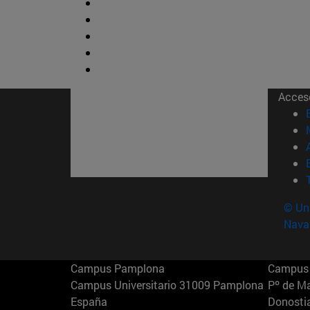
Acces
© Uni
Nava
Campus Pamplona
Campus 
Campus Universitario 31009 Pamplona
Pº de M
España
Donosti