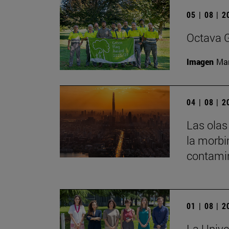
05 | 08 | 
Octava G
Imagen
Man
04 | 08 | 
Las olas
la morbi
contamin
01 | 08 | 
La Unive