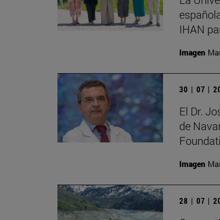
española
IHAN par
Imagen
Man
30 | 07 | 
El Dr. J
de Navar
Foundat
Imagen
Man
28 | 07 | 