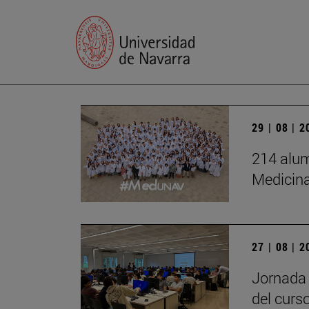
29 | 08 | 
214 alum
Medicin
27 | 08 | 
Jornada 
del curs