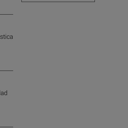
stica
dad