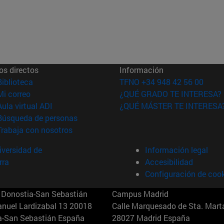
os directos
Información
(abre en nueva ventana)
Biblioteca
TFNO +34 948 42 56 00
(abre en nueva ventana)
Mi correo
¿QUÉ GRADO TE INTERESA?
(abre en nueva ventana)
Aula virtual ADI
¿QUÉ MÁSTER TE INTERESA
(abre en nueva ventana)
Búsqueda de personas
(abre en nueva ventana)
Trabaja con nosotros
versidad de
Información legal
rra
Accesibilidad
Configuración de coo
Donostia-San Sebastián
Campus Madrid
anuel Lardizabal 13 20018
Calle Marquesado de Sta. Marta
a-San Sebastián España
28027 Madrid España