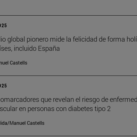
2025
io global pionero mide la felicidad de forma holí
íses, incluido España
uel Castells
2025
iomarcadores que revelan el riesgo de enferme
scular en personas con diabetes tipo 2
ida/Manuel Castells