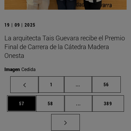
19 | 09 | 2025
La arquitecta Tais Guevara recibe el Premio
Final de Carrera de la Cátedra Madera
Onesta
Imagen
Cedida
Página
Páginas intermedias Us
Página
1
...
56
Página
Página
Páginas intermedias U
Página
57
58
...
389