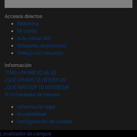
Accesos directos
(abre en nueva ventana)
Biblioteca
(abre en nueva ventana)
Mi correo
(abre en nueva ventana)
Aula virtual ADI
(abre en nueva ventana)
Búsqueda de personas
(abre en nueva ventana)
Trabaja con nosotros
Información
TFNO +34 948 42 56 00
¿QUÉ GRADO TE INTERESA?
¿QUÉ MÁSTER TE INTERESA?
© Universidad de Navarra
Información legal
Accesibilidad
Configuración de cookies
Localizador de campus