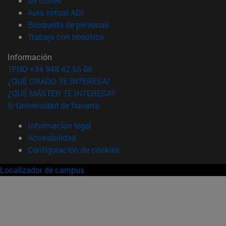
Mi correo
(abre en nueva ventana)
Aula virtual ADI
(abre en nueva ventana)
Búsqueda de personas
(abre en nueva ventana)
Trabaja con nosotros
Información
TFNO +34 948 42 56 00
¿QUÉ GRADO TE INTERESA?
¿QUÉ MÁSTER TE INTERESA?
© Universidad de Navarra
Información legal
Accesibilidad
Configuración de cookies
Localizador de campus