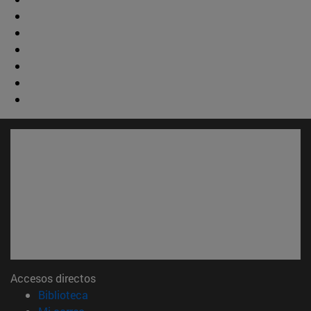
Accesos directos
(abre en nueva ventana)
Biblioteca
(abre en nueva ventana)