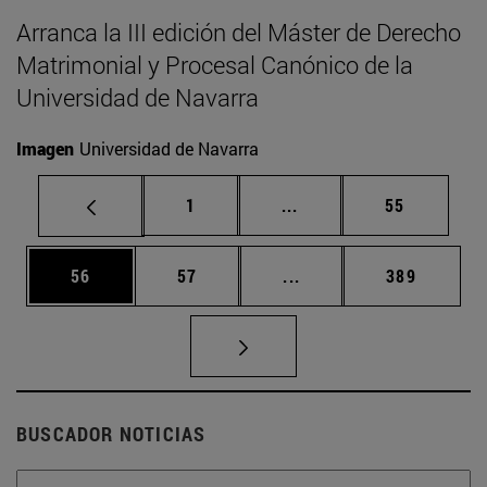
Arranca la III edición del Máster de Derecho
Matrimonial y Procesal Canónico de la
Universidad de Navarra
Imagen
Universidad de Navarra
Página
Páginas intermedias Us
Página
1
...
55
Página
Página
Páginas intermedias U
Página
56
57
...
389
BUSCADOR NOTICIAS