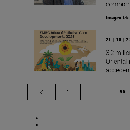
comprom
Imagen
Man
21 | 10 | 
3,2 mill
Oriental
acceden 
Página
Páginas interm
Pág
1
...
50