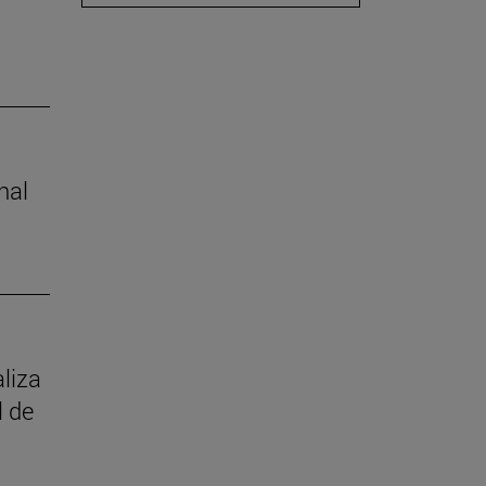
nal
aliza
l de