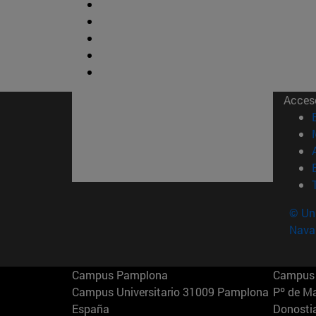
Acces
© Uni
Nava
Campus Pamplona
Campus 
Campus Universitario 31009 Pamplona
Pº de M
España
Donosti