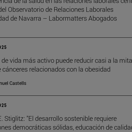
ncia de la salud en las relaciones laborales cent
del Observatorio de Relaciones Laborales
idad de Navarra – Labormatters Abogados
2025
o de vida más activo puede reducir casi a la mita
e cánceres relacionados con la obesidad
uel Castells
2025
 Stiglitz: "El desarrollo sostenible requiere
iones democráticas sólidas, educación de calida