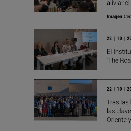
aliviar e
Imagen
Ced
22 | 10 | 
El Insti
'The Roa
22 | 10 | 
Tras las
las clav
Oriente 