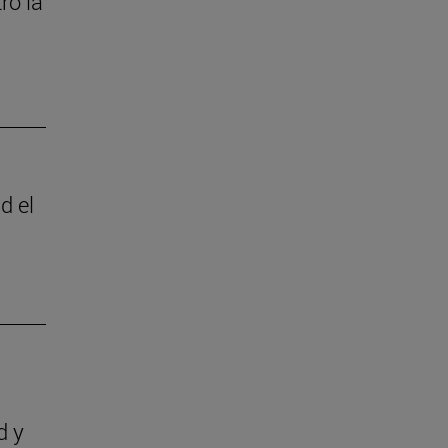
ró la
d el
d y