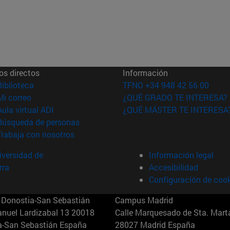
os directos
Información
(abre en nueva ventana)
Biblioteca
TFNO +34 948 42 56 00
(abre en nueva ventana)
Mi correo
¿QUÉ GRADO TE INTERESA?
(abre en nueva ventana)
Aula virtual ADI
¿QUÉ MÁSTER TE INTERESA
(abre en nueva ventana)
Búsqueda de personas
(abre en nueva ventana)
Trabaja con nosotros
versidad de
Información legal
rra
Accesibilidad
Configuración de coo
Donostia-San Sebastián
Campus Madrid
anuel Lardizabal 13 20018
Calle Marquesado de Sta. Marta
a-San Sebastián España
28027 Madrid España