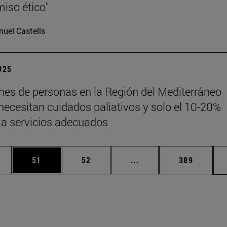
iso ético"
uel Castells
2025
ones de personas en la Región del Mediterráneo
 necesitan cuidados paliativos y solo el 10-20%
a servicios adecuados
edias Use TAB para desplazarse.
ina
Página
Página
Páginas intermedias Us
Página
51
52
...
389