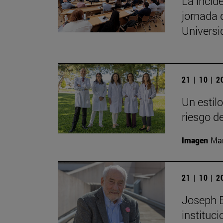
La incide
jornada 
Univers
21 | 10 | 
Un estil
riesgo d
Imagen
Man
21 | 10 | 
Joseph E.
instituc