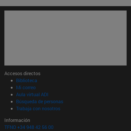
Accesos directos
(abre en nueva ventana)
Biblioteca
(abre en nueva ventana)
Mi correo
(abre en nueva ventana)
Aula virtual ADI
(abre en nueva ventana)
Búsqueda de personas
(abre en nueva ventana)
Trabaja con nosotros
Información
TFNO +34 948 42 56 00