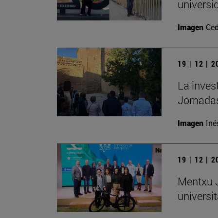
universi
Imagen
Ced
19 | 12 | 
La inves
Jornadas
Imagen
Iné
19 | 12 | 
Mentxu J
universit