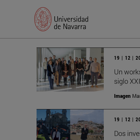
19 | 12 | 
Un works
siglo XX
Imagen
Man
19 | 12 | 
Dos inve