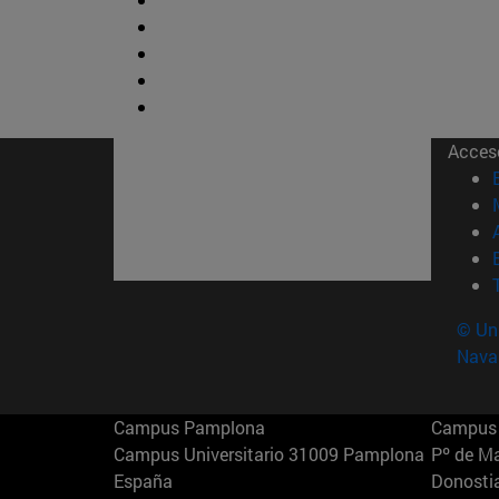
Acces
© Uni
Nava
Campus Pamplona
Campus 
Campus Universitario 31009 Pamplona
Pº de M
España
Donosti