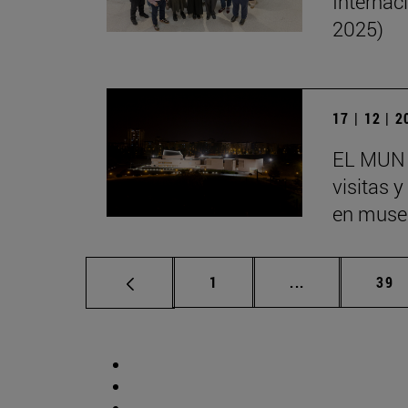
Internac
2025)
17 | 12 | 
EL MUN 
visitas 
en museo
Página
Páginas interm
Pág
1
...
39