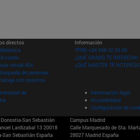
os directos
Información
(abre en nueva ventana)
Biblioteca
TFNO +34 948 42 56 00
(abre en nueva ventana)
Mi correo
¿QUÉ GRADO TE INTERESA?
(abre en nueva ventana)
Aula virtual ADI
¿QUÉ MÁSTER TE INTERESA
(abre en nueva ventana)
Búsqueda de personas
(abre en nueva ventana)
Trabaja con nosotros
versidad de
Información legal
rra
Accesibilidad
Configuración de coo
Donostia-San Sebastián
Campus Madrid
anuel Lardizabal 13 20018
Calle Marquesado de Sta. Marta
a-San Sebastián España
28027 Madrid España