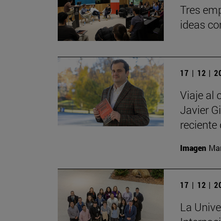
Tres emp
ideas co
17 | 12 | 
Viaje al 
Javier G
reciente 
Imagen
Man
17 | 12 | 
La Unive