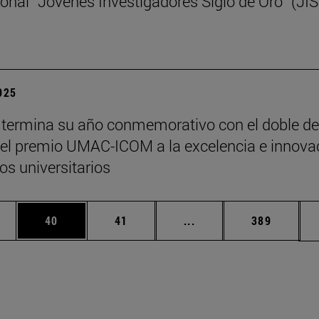
ional “Jóvenes Investigadores Siglo de Oro” (JI
2025
termina su año conmemorativo con el doble de
y el premio UMAC-ICOM a la excelencia e innova
s universitarios
edias Use TAB para desplazarse.
ina
Página
Página
Páginas intermedias Us
Página
40
41
...
389