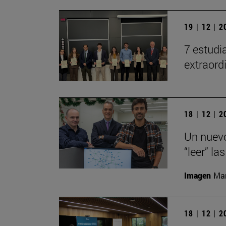
19 | 12 | 
7 estudi
extraord
18 | 12 | 
Un nuevo
“leer” la
Imagen
Man
18 | 12 | 