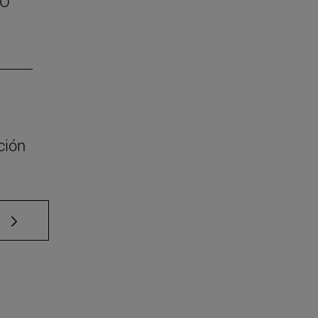
SO
ción
e TAB para desplazarse.