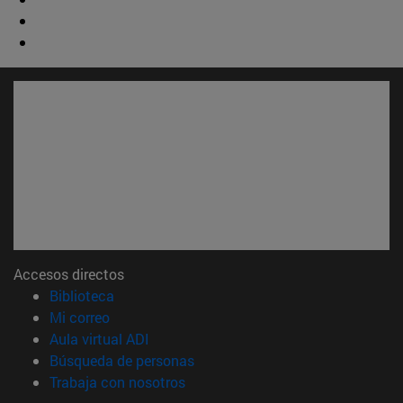
Accesos directos
(abre en nueva ventana)
Biblioteca
(abre en nueva ventana)
Mi correo
(abre en nueva ventana)
Aula virtual ADI
(abre en nueva ventana)
Búsqueda de personas
(abre en nueva ventana)
Trabaja con nosotros