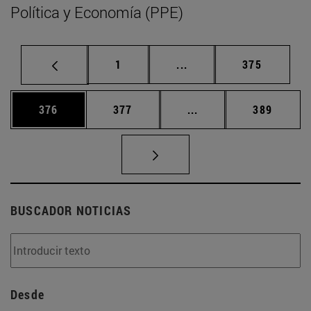
Política y Economía (PPE)
Página
Páginas intermedias Us
Página
1
...
375
Página
Página
Páginas intermedias 
Página
376
377
...
389
BUSCADOR NOTICIAS
Desde