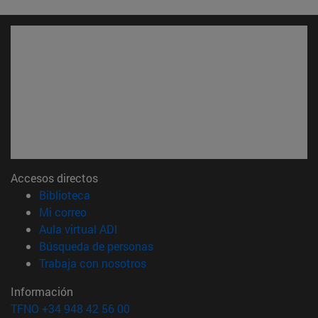
Accesos directos
(abre en nueva ventana)
Biblioteca
(abre en nueva ventana)
Mi correo
(abre en nueva ventana)
Aula virtual ADI
(abre en nueva ventana)
Búsqueda de personas
(abre en nueva ventana)
Trabaja con nosotros
Información
TFNO +34 948 42 56 00