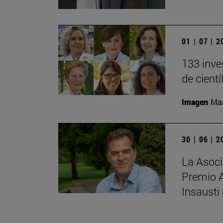
01 | 07 | 
133 inve
de cient
Imagen
Man
30 | 06 | 
La Asoci
Premio 
Insausti