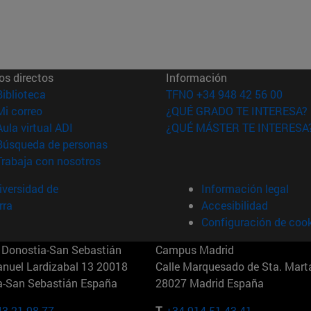
os directos
Información
(abre en nueva ventana)
Biblioteca
TFNO +34 948 42 56 00
(abre en nueva ventana)
Mi correo
¿QUÉ GRADO TE INTERESA?
(abre en nueva ventana)
Aula virtual ADI
¿QUÉ MÁSTER TE INTERESA
(abre en nueva ventana)
Búsqueda de personas
(abre en nueva ventana)
Trabaja con nosotros
versidad de
Información legal
rra
Accesibilidad
Configuración de coo
Donostia-San Sebastián
Campus Madrid
anuel Lardizabal 13 20018
Calle Marquesado de Sta. Marta
a-San Sebastián España
28027 Madrid España
43 21 98 77
T.
+34 914 51 43 41