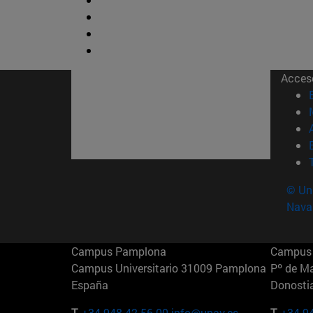
Acces
© Uni
Nava
Campus Pamplona
Campus 
Campus Universitario 31009 Pamplona
Pº de M
España
Donosti
T.
+34 948 42 56 00
info@unav.es
T.
+34 9