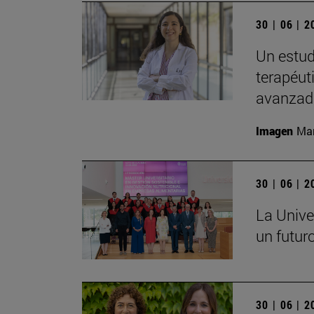
30 | 06 | 
Un estud
terapéut
avanzad
Imagen
Man
30 | 06 | 
La Unive
un futuro
30 | 06 | 