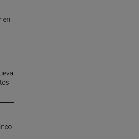
r en
nueva
tos
inco