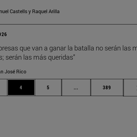
uel Castells y Raquel Arilla
2026
resas que van a ganar la batalla no serán las 
es; serán las más queridas”
n José Rico
gina
Página
Página
Páginas intermedias Use 
Página
4
5
...
389