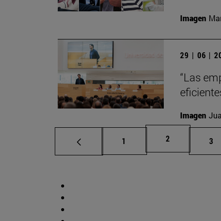
Imagen
Man
29 | 06 | 
“Las emp
eficient
Imagen
Jua
Página
2
Página
Pá
1
3