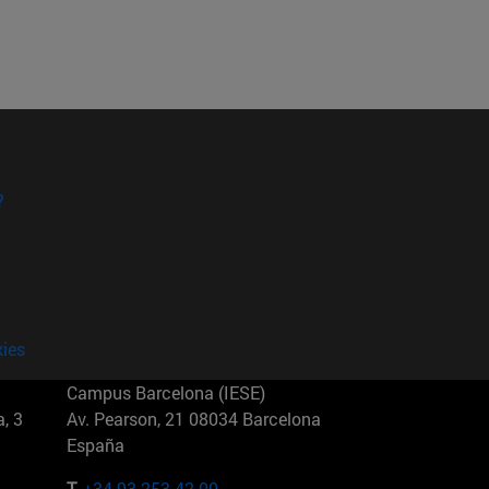
?
kies
Campus Barcelona (IESE)
, 3
Av. Pearson, 21 08034 Barcelona
España
T.
+34 93 253 42 00