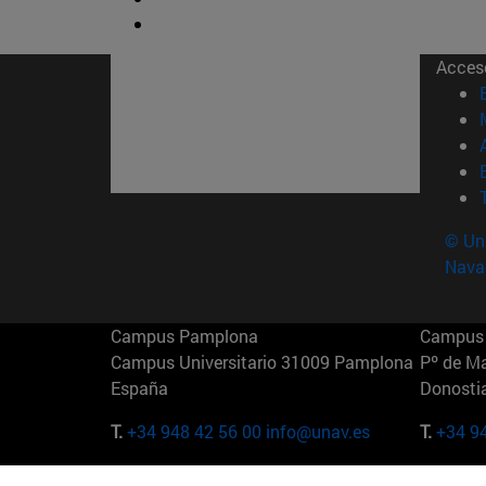
Acces
© Uni
Nava
Campus Pamplona
Campus 
Campus Universitario 31009 Pamplona
Pº de M
España
Donosti
T.
+34 948 42 56 00
info@unav.es
T.
+34 9
Campus Madrid (IESE)
Campus 