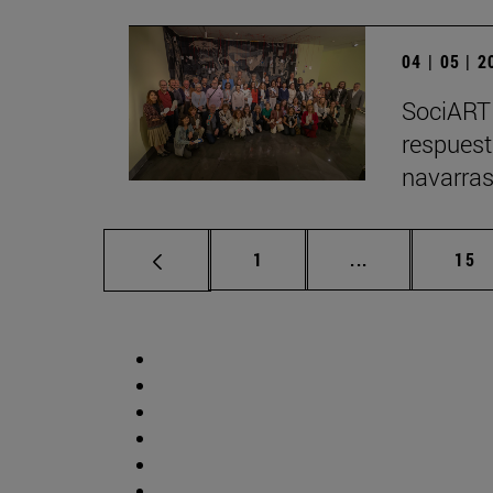
04 | 05 | 
SociARTE
respuest
navarra
Página
Páginas interm
Pág
1
...
15