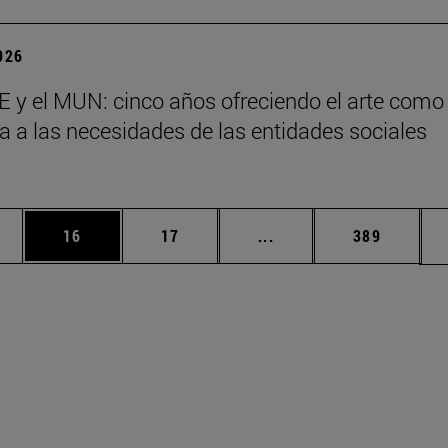
2026
 y el MUN: cinco años ofreciendo el arte como
a a las necesidades de las entidades sociales
s
edias Use TAB para desplazarse.
ina
Página
Página
Páginas intermedias Us
Página
16
17
...
389