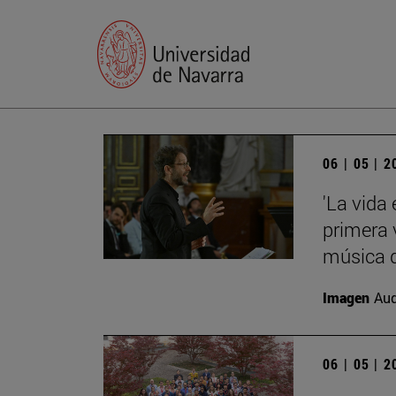
06 | 05 | 
'La vida
primera 
música d
Imagen
Aud
06 | 05 | 