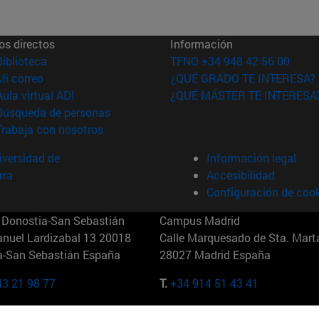
os directos
Información
(abre en nueva ventana)
Biblioteca
TFNO +34 948 42 56 00
(abre en nueva ventana)
Mi correo
¿QUÉ GRADO TE INTERESA?
(abre en nueva ventana)
Aula virtual ADI
¿QUÉ MÁSTER TE INTERESA
(abre en nueva ventana)
Búsqueda de personas
(abre en nueva ventana)
Trabaja con nosotros
versidad de
Información legal
rra
Accesibilidad
Configuración de coo
Donostia-San Sebastián
Campus Madrid
anuel Lardizabal 13 20018
Calle Marquesado de Sta. Marta
a-San Sebastián España
28027 Madrid España
43 21 98 77
T.
+34 914 51 43 41
Nueva York (IESE)
Campus Munich (IESE)