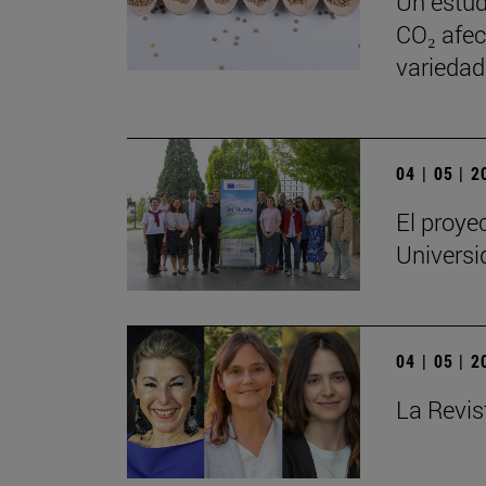
Un estud
CO₂ afect
variedad
04 | 05 | 
El proye
Universi
04 | 05 | 
La Revis