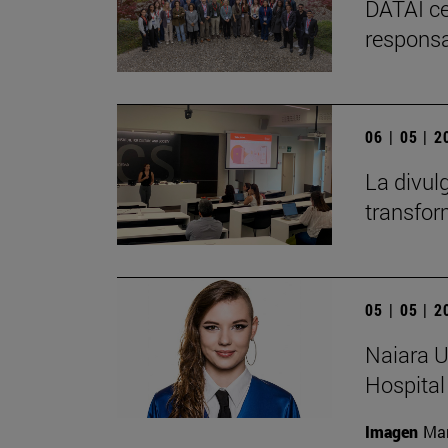
DATAI ce
responsa
06 | 05 | 
La divul
transfor
05 | 05 | 
Naiara U
Hospital
Imagen
Man