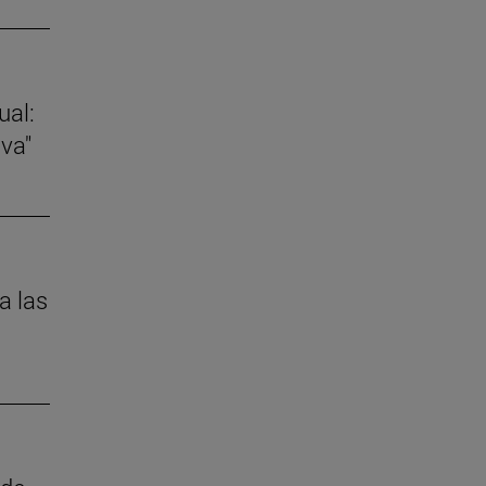
ual:
va"
a las