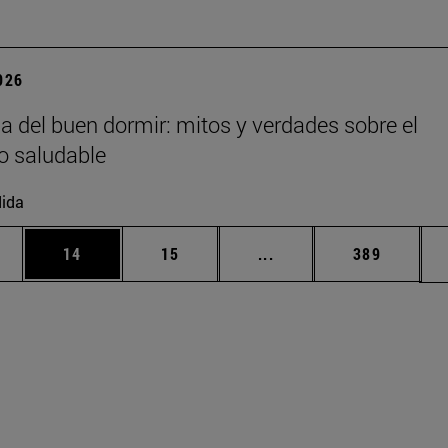
2026
ia del buen dormir: mitos y verdades sobre el
o saludable
ida
edias Use TAB para desplazarse.
ina
Página
Página
Páginas intermedias Us
Página
14
15
...
389