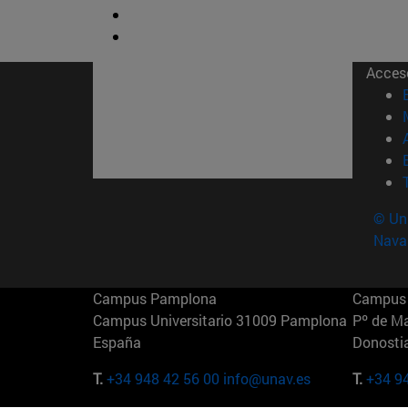
Acces
© Uni
Nava
Campus Pamplona
Campus 
Campus Universitario 31009 Pamplona
Pº de M
España
Donosti
T.
+34 948 42 56 00
info@unav.es
T.
+34 9