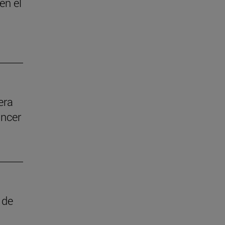
en el
era
áncer
 de