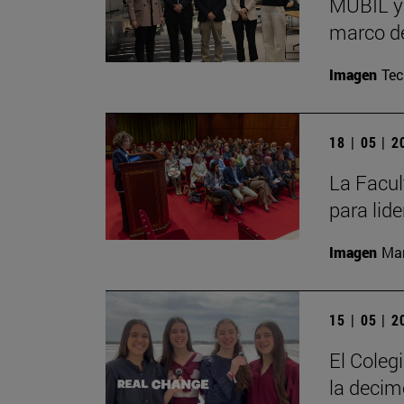
MUBIL y 
marco de
Imagen
Te
18 | 05 | 
La Facul
para lid
Imagen
Man
15 | 05 | 
El Coleg
la decim