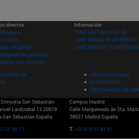
os directos
Información
(abre en nueva ventana)
Biblioteca
TFNO +34 948 42 56 00
(abre en nueva ventana)
Mi correo
¿QUÉ GRADO TE INTERESA?
(abre en nueva ventana)
Aula virtual ADI
¿QUÉ MÁSTER TE INTERESA
(abre en nueva ventana)
Búsqueda de personas
(abre en nueva ventana)
Trabaja con nosotros
versidad de
Información legal
rra
Accesibilidad
Configuración de coo
Donostia-San Sebastián
Campus Madrid
anuel Lardizabal 13 20018
Calle Marquesado de Sta. Marta
a-San Sebastián España
28027 Madrid España
43 21 98 77
T.
+34 914 51 43 41