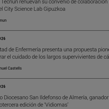
Tecnun renuevan su convenio de colaboración 
l City Science Lab Gipuzkoa
cnun
2026
tad de Enfermería presenta una propuesta pion
erar el cuidado de los largos supervivientes de c
uel Castells
2026
io Diocesano San Ildefonso de Almería, ganador
otercera edición de ‘Vidiomas’