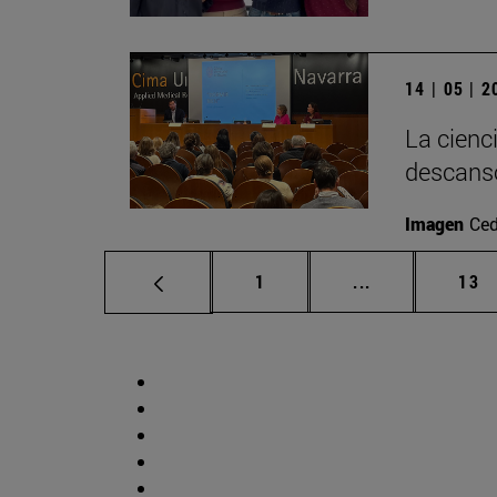
14 | 05 | 
La cienc
descans
Imagen
Ced
Página
Páginas interm
Pág
1
...
13