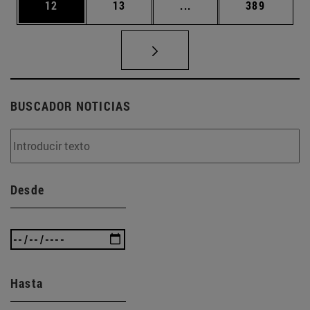
Página
Página
Páginas intermedias U
Página
12
13
...
389
BUSCADOR NOTICIAS
Desde
Hasta