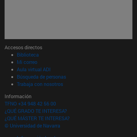
Accesos directos
(abre en nueva ventana)
Biblioteca
(abre en nueva ventana)
Mi correo
(abre en nueva ventana)
Aula virtual ADI
(abre en nueva ventana)
Búsqueda de personas
(abre en nueva ventana)
Trabaja con nosotros
Información
TFNO +34 948 42 56 00
¿QUÉ GRADO TE INTERESA?
¿QUÉ MÁSTER TE INTERESA?
© Universidad de Navarra