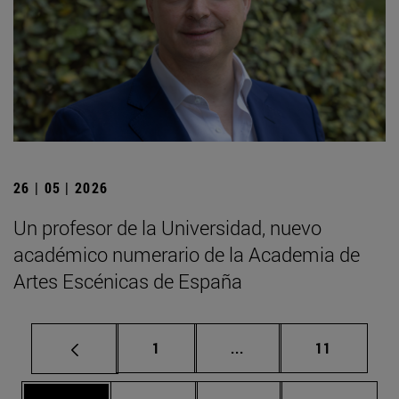
26 | 05 | 2026
Un profesor de la Universidad, nuevo
académico numerario de la Academia de
Artes Escénicas de España
Página
Páginas intermedias Us
Página
1
...
11