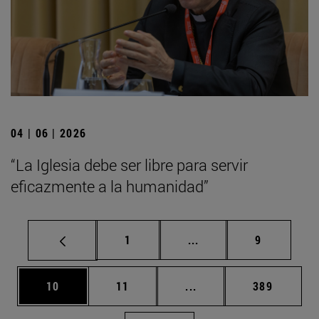
04 | 06 | 2026
“La Iglesia debe ser libre para servir
eficazmente a la humanidad”
Página
Páginas intermedias U
Página
1
...
9
Página
Página
Páginas intermedias U
Página
10
11
...
389