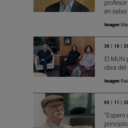
profesor
en salas
Imagen
Man
30 | 10 | 
El MUN p
obra del 
Imagen
Raq
04 | 11 | 
“Espero 
principi