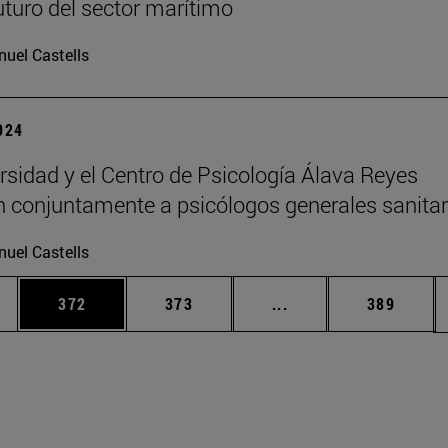
futuro del sector marítimo
uel Castells
2024
rsidad y el Centro de Psicología Álava Reyes
 conjuntamente a psicólogos generales sanitar
uel Castells
ias Use TAB para desplazarse.
a
Página
Página
Páginas intermedias 
Página
372
373
...
389