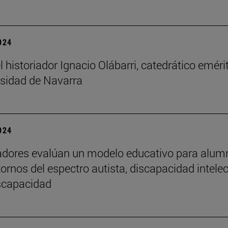
2024
l historiador Ignacio Olábarri, catedrático eméri
rsidad de Navarra
2024
adores evalúan un modelo educativo para alu
tornos del espectro autista, discapacidad intelec
iscapacidad