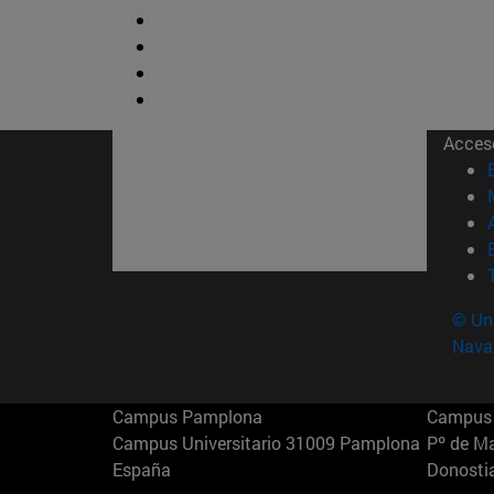
Acces
© Uni
Nava
Campus Pamplona
Campus 
Campus Universitario 31009 Pamplona
Pº de M
España
Donosti