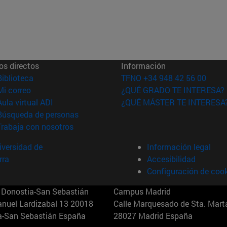
os directos
Información
(abre en nueva ventana)
Biblioteca
TFNO +34 948 42 56 00
(abre en nueva ventana)
Mi correo
¿QUÉ GRADO TE INTERESA?
(abre en nueva ventana)
Aula virtual ADI
¿QUÉ MÁSTER TE INTERESA
(abre en nueva ventana)
Búsqueda de personas
(abre en nueva ventana)
Trabaja con nosotros
versidad de
Información legal
rra
Accesibilidad
Configuración de coo
Donostia-San Sebastián
Campus Madrid
anuel Lardizabal 13 20018
Calle Marquesado de Sta. Marta
a-San Sebastián España
28027 Madrid España