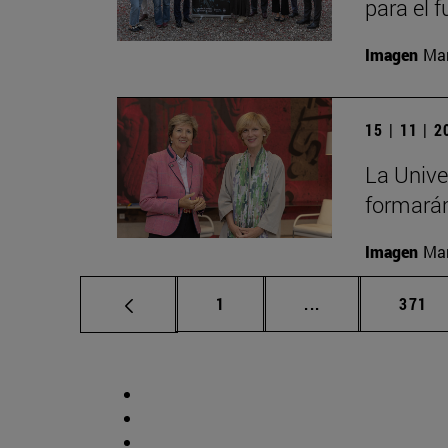
para el 
Imagen
Man
15 | 11 | 
La Unive
formarán
Imagen
Man
Página
Páginas intermed
Págin
1
...
371