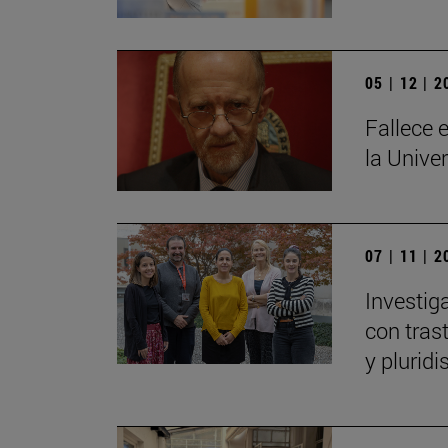
05 | 12 | 
Fallece e
la Unive
07 | 11 | 
Investig
con tras
y plurid