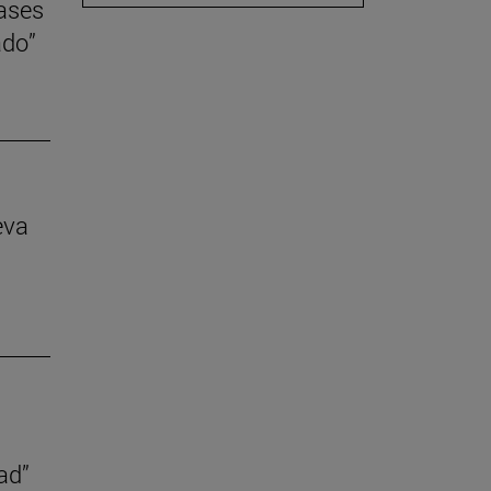
lases
ado”
eva
ad”