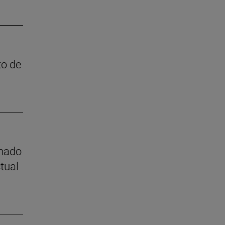
to de
mnado
tual