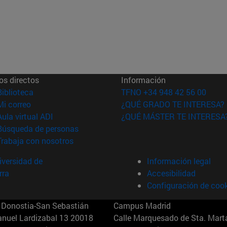
os directos
Información
(abre en nueva ventana)
Biblioteca
TFNO +34 948 42 56 00
(abre en nueva ventana)
Mi correo
¿QUÉ GRADO TE INTERESA?
(abre en nueva ventana)
Aula virtual ADI
¿QUÉ MÁSTER TE INTERESA
(abre en nueva ventana)
Búsqueda de personas
(abre en nueva ventana)
Trabaja con nosotros
versidad de
Información legal
rra
Accesibilidad
Configuración de coo
Donostia-San Sebastián
Campus Madrid
anuel Lardizabal 13 20018
Calle Marquesado de Sta. Marta