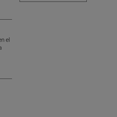
en el
a