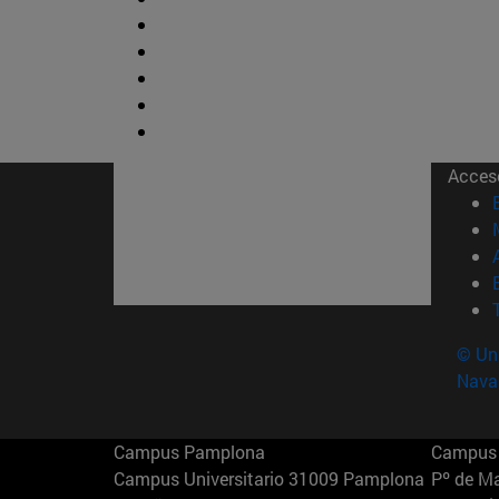
Acces
© Uni
Nava
Campus Pamplona
Campus 
Campus Universitario 31009 Pamplona
Pº de M