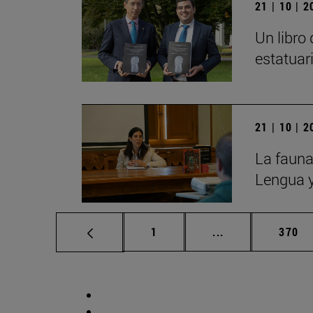
21 | 10 | 
Un libro
estatuar
21 | 10 | 
La fauna
Lengua y
Página
Páginas intermed
Págin
1
...
370