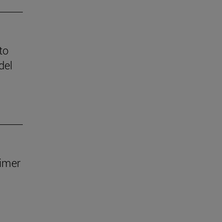
to
del
rimer