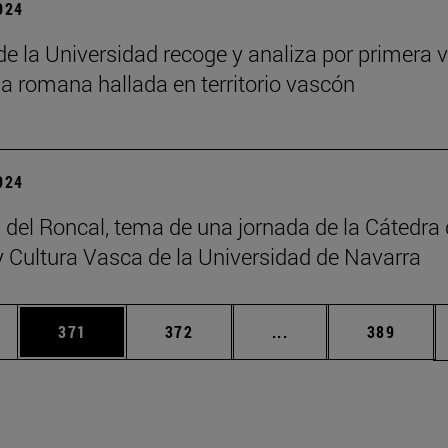
2024
 de la Universidad recoge y analiza por primera v
ia romana hallada en territorio vascón
2024
 del Roncal, tema de una jornada de la Cátedra
 Cultura Vasca de la Universidad de Navarra
ias Use TAB para desplazarse.
a
Página
Página
Páginas intermedias 
Página
371
372
...
389