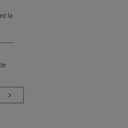
ez la
 de
Use TAB para desplazarse.