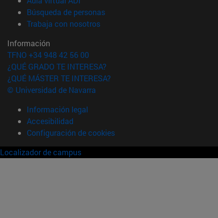
Aula virtual ADI
(abre en nueva ventana)
Búsqueda de personas
(abre en nueva ventana)
Trabaja con nosotros
Información
TFNO +34 948 42 56 00
¿QUÉ GRADO TE INTERESA?
¿QUÉ MÁSTER TE INTERESA?
© Universidad de Navarra
Información legal
Accesibilidad
Configuración de cookies
Localizador de campus