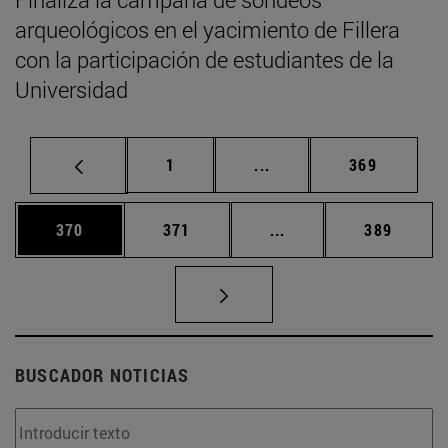
arqueológicos en el yacimiento de Fillera
con la participación de estudiantes de la
Universidad
Página
Páginas intermedias Us
Página
1
...
369
Página
Página
Páginas intermedias 
Página
370
371
...
389
BUSCADOR NOTICIAS