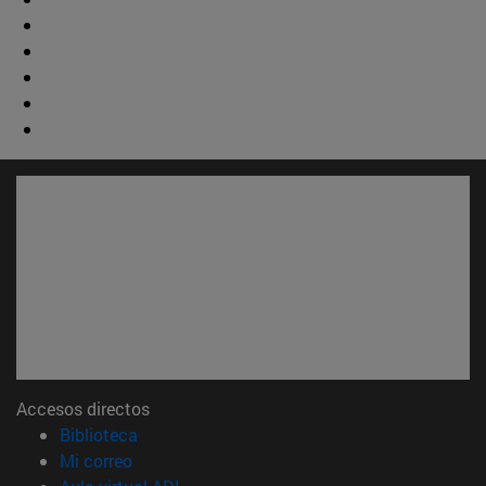
Accesos directos
(abre en nueva ventana)
Biblioteca
(abre en nueva ventana)
Mi correo
(abre en nueva ventana)