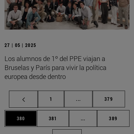
27 | 05 | 2025
Los alumnos de 1º del PPE viajan a
Bruselas y París para vivir la política
europea desde dentro
Página
Páginas intermedias Us
Página
1
...
379
Página
Página
Páginas intermedias 
Página
380
381
...
389