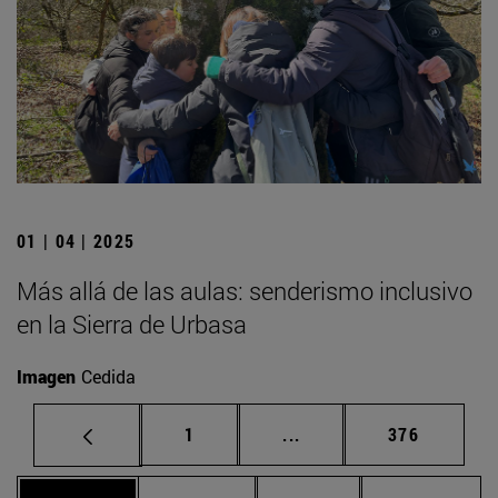
01 | 04 | 2025
Más allá de las aulas: senderismo inclusivo
en la Sierra de Urbasa
Imagen
Cedida
Página
Páginas intermedias Us
Página
1
...
376