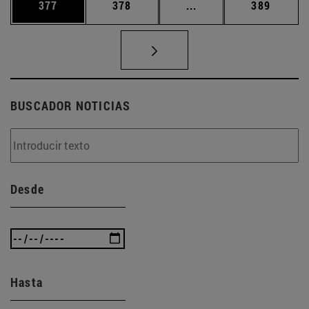
Página
Página
Páginas intermedias 
Página
377
378
...
389
BUSCADOR NOTICIAS
Desde
Hasta