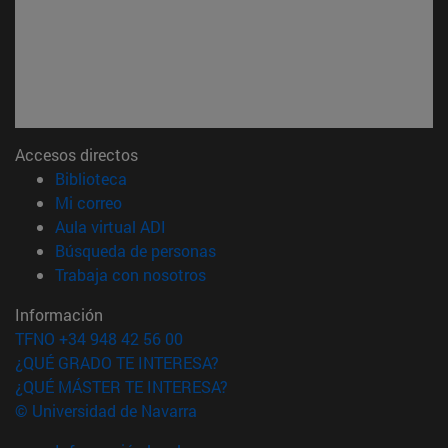
Accesos directos
(abre en nueva ventana)
Biblioteca
(abre en nueva ventana)
Mi correo
(abre en nueva ventana)
Aula virtual ADI
(abre en nueva ventana)
Búsqueda de personas
(abre en nueva ventana)
Trabaja con nosotros
Información
TFNO +34 948 42 56 00
¿QUÉ GRADO TE INTERESA?
¿QUÉ MÁSTER TE INTERESA?
© Universidad de Navarra