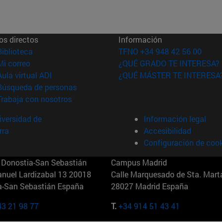
os directos
Información
(abre en nueva ventana)
Biblioteca
TFNO +34 948 42 56 00
(abre en nueva ventana)
Mi correo
¿QUÉ GRADO TE INTERESA?
(abre en nueva ventana)
Aula virtual ADI
¿QUÉ MÁSTER TE INTERESA
(abre en nueva ventana)
Búsqueda de personas
(abre en nueva ventana)
Trabaja con nosotros
versidad de
Información legal
rra
Accesibilidad
Configuración de coo
Donostia-San Sebastián
Campus Madrid
anuel Lardizabal 13 20018
Calle Marquesado de Sta. Marta
a-San Sebastián España
28027 Madrid España
43 21 98 77
T.
+34 914 51 43 41