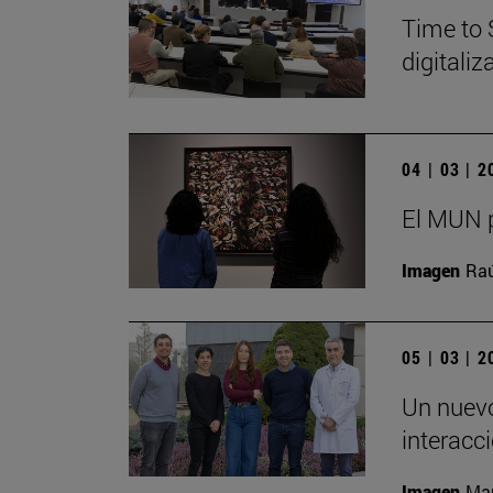
Time to 
digitali
04 | 03 | 
El MUN p
Imagen
Raú
05 | 03 | 
Un nuevo
interacc
Imagen
Man