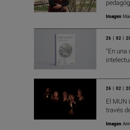
pedagógi
Imagen
Man
26 | 02 | 
“En una 
intelect
26 | 02 | 
El MUN i
través de
Imagen
Ann