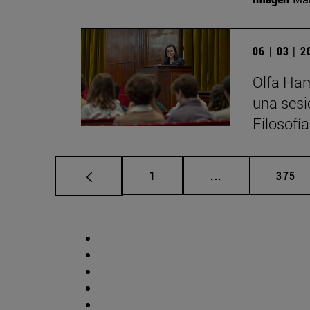
06 | 03 | 
Olfa Ham
una sesi
Filosofí
Página
Páginas intermed
Págin
1
...
375