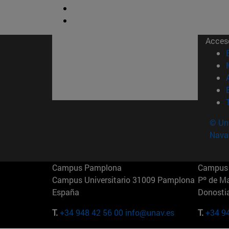
Acces
© Uni
Nava
Campus Pamplona
Campus 
Campus Universitario 31009 Pamplona
Pº de M
España
Donosti
T.
+34 948 42 56 00
info@unav.es
T.
+34 9