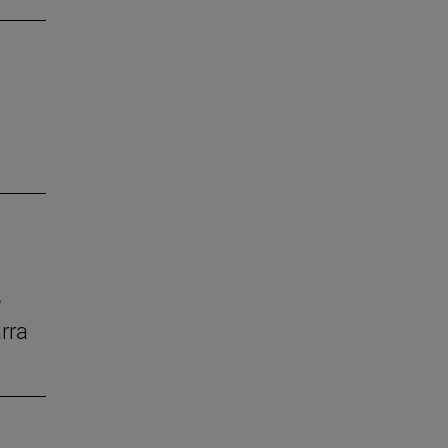
e
rra