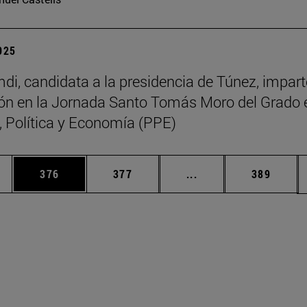
2025
di, candidata a la presidencia de Túnez, impart
ón en la Jornada Santo Tomás Moro del Grado 
a, Política y Economía (PPE)
ias Use TAB para desplazarse.
a
Página
Página
Páginas intermedias 
Página
376
377
...
389