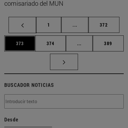
comisariado del MUN
Página
Páginas intermedias Us
Página
1
...
372
Página
Página
Páginas intermedias 
Página
373
374
...
389
BUSCADOR NOTICIAS
Desde