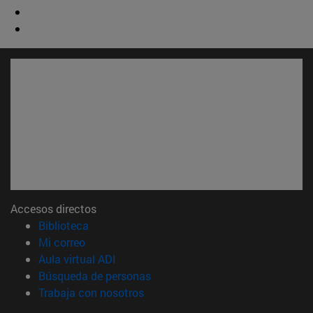
Accesos directos
(abre en nueva ventana)
Biblioteca
(abre en nueva ventana)
Mi correo
(abre en nueva ventana)
Aula virtual ADI
(abre en nueva ventana)
Búsqueda de personas
(abre en nueva ventana)
Trabaja con nosotros