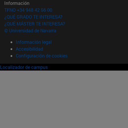
Información
TFNO +34 948 42 56 00
¿QUÉ GRADO TE INTERESA?
¿QUÉ MÁSTER TE INTERESA?
© Universidad de Navarra
Información legal
Accesibilidad
Configuración de cookies
Localizador de campus