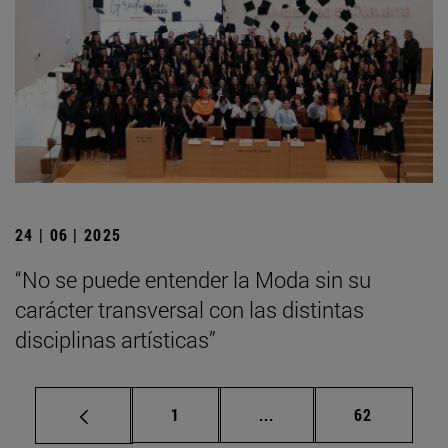
24 | 06 | 2025
“No se puede entender la Moda sin su
carácter transversal con las distintas
disciplinas artísticas”
Página
Páginas intermedias Us
Página
1
...
62