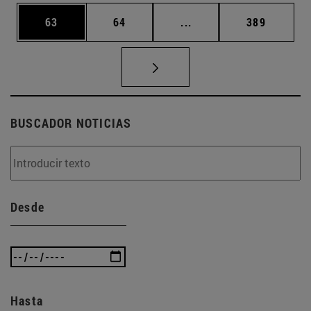
Página
Página
Páginas intermedias U
Página
63
64
...
389
BUSCADOR NOTICIAS
Desde
Hasta