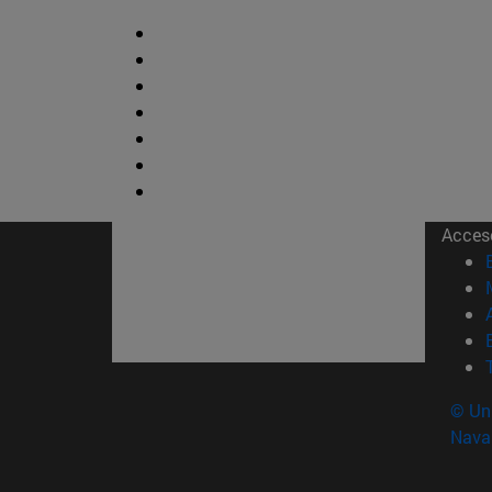
Acces
© Uni
Nava