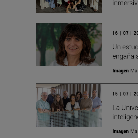
inmersiv
16 | 07 | 
Un estud
engaña a
Imagen
Man
15 | 07 | 
La Unive
inteligen
Imagen
Man