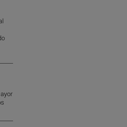
al
do
mayor
os