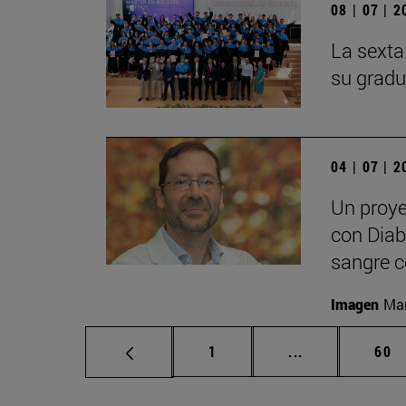
08 | 07 | 
La sexta
su gradu
04 | 07 | 
Un proye
con Diabe
sangre c
Imagen
Man
Página
Páginas interm
Pág
1
...
60