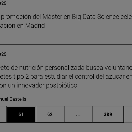
2025
 promoción del Máster en Big Data Science cel
ación en Madrid
2025
cto de nutrición personalizada busca voluntari
tes tipo 2 para estudiar el control del azúcar e
on un innovador postbiótico
uel Castells
edias Use TAB para desplazarse.
ina
Página
Página
Páginas intermedias Us
Página
61
62
...
389