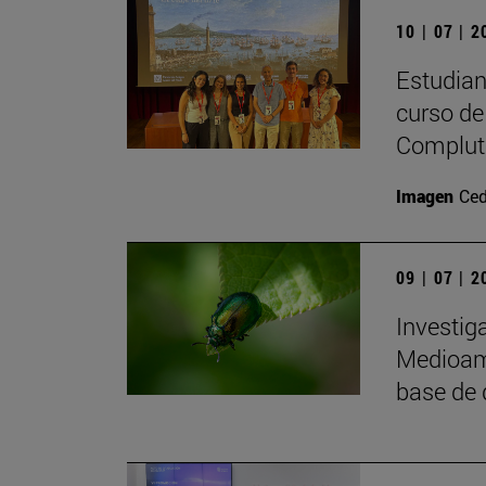
10 | 07 | 
Estudiant
curso de 
Complute
Imagen
Ced
09 | 07 | 
Investig
Medioamb
base de 