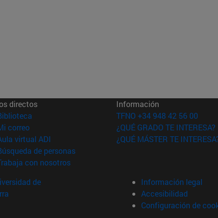
os directos
Información
(abre en nueva ventana)
Biblioteca
TFNO +34 948 42 56 00
(abre en nueva ventana)
Mi correo
¿QUÉ GRADO TE INTERESA?
(abre en nueva ventana)
Aula virtual ADI
¿QUÉ MÁSTER TE INTERESA
(abre en nueva ventana)
Búsqueda de personas
(abre en nueva ventana)
Trabaja con nosotros
versidad de
Información legal
rra
Accesibilidad
Configuración de coo