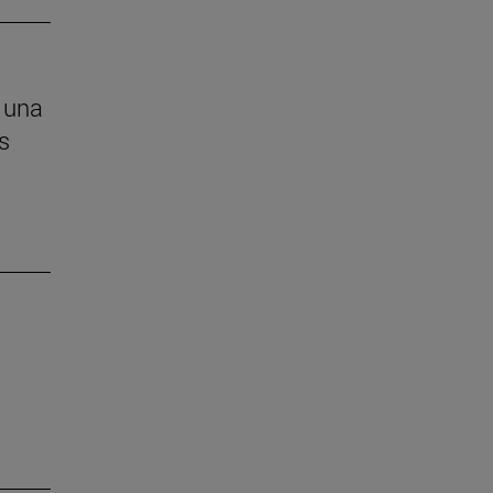
 una
s