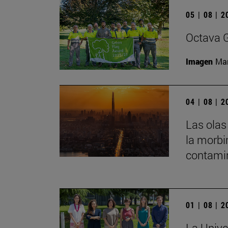
05 | 08 | 
Octava G
Imagen
Man
04 | 08 | 
Las olas
la morbi
contamin
01 | 08 | 
La Unive