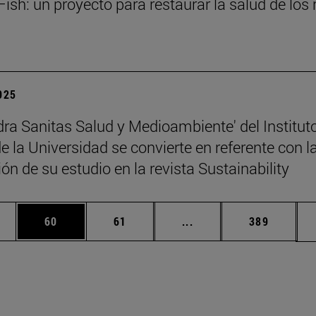
ish: un proyecto para restaurar la salud de los 
2025
dra Sanitas Salud y Medioambiente' del Institut
 la Universidad se convierte en referente con l
ón de su estudio en la revista Sustainability
edias Use TAB para desplazarse.
ina
Página
Página
Páginas intermedias Us
Página
60
61
...
389