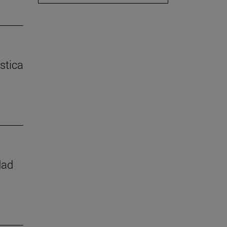
stica
dad