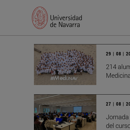
29 | 08 | 
214 alum
Medicin
27 | 08 | 
Jornada 
del curs