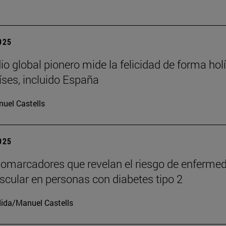
2025
io global pionero mide la felicidad de forma holí
íses, incluido España
uel Castells
2025
iomarcadores que revelan el riesgo de enferme
scular en personas con diabetes tipo 2
ida/Manuel Castells