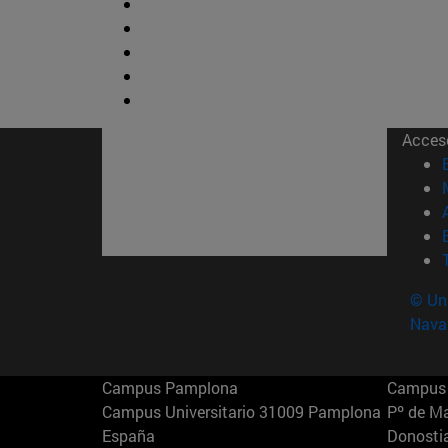
Acces
© Uni
Nava
Campus Pamplona
Campus 
Campus Universitario 31009 Pamplona
Pº de M
España
Donosti