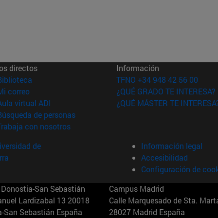
os directos
Información
(abre en nueva ventana)
Biblioteca
TFNO +34 948 42 56 00
(abre en nueva ventana)
Mi correo
¿QUÉ GRADO TE INTERESA?
(abre en nueva ventana)
Aula virtual ADI
¿QUÉ MÁSTER TE INTERESA
(abre en nueva ventana)
Búsqueda de personas
(abre en nueva ventana)
Trabaja con nosotros
versidad de
Información legal
rra
Accesibilidad
Configuración de coo
Donostia-San Sebastián
Campus Madrid
anuel Lardizabal 13 20018
Calle Marquesado de Sta. Marta
a-San Sebastián España
28027 Madrid España