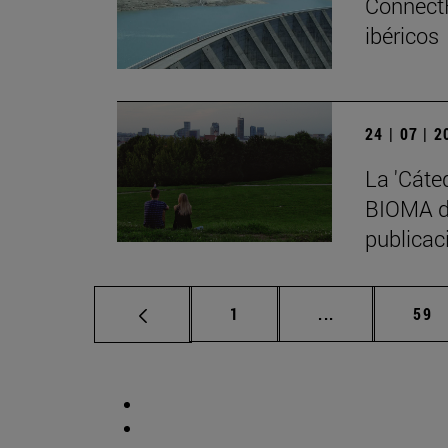
ConnectF
ibéricos
24 | 07 | 
La 'Cáte
BIOMA de
publicaci
Página
Páginas interm
Pág
1
...
59