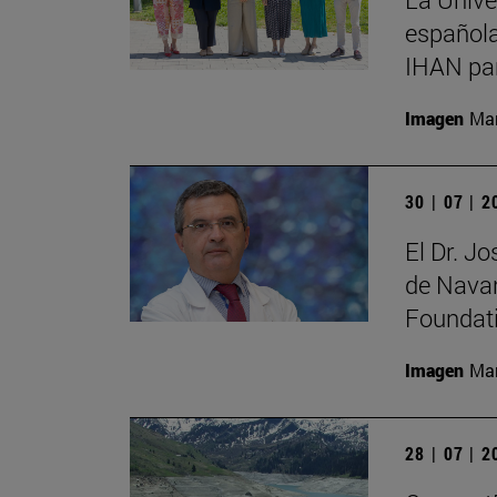
española
IHAN par
Imagen
Man
30 | 07 | 
El Dr. J
de Navar
Foundat
Imagen
Man
28 | 07 | 