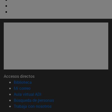
Accesos directos
(abre en nueva ventana)
Biblioteca
(abre en nueva ventana)
Mi correo
(abre en nueva ventana)
Aula virtual ADI
(abre en nueva ventana)
Búsqueda de personas
(abre en nueva ventana)
Trabaja con nosotros