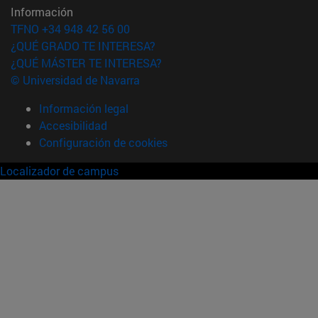
Información
TFNO +34 948 42 56 00
¿QUÉ GRADO TE INTERESA?
¿QUÉ MÁSTER TE INTERESA?
© Universidad de Navarra
Información legal
Accesibilidad
Configuración de cookies
Localizador de campus