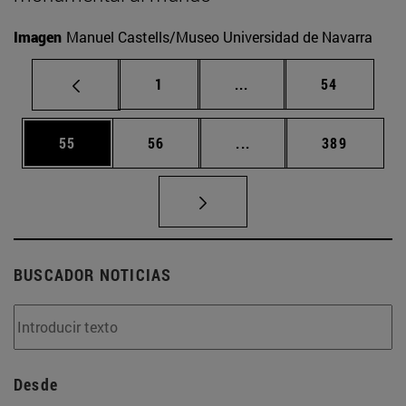
Imagen
Manuel Castells/Museo Universidad de Navarra
Página
Páginas intermedias Us
Página
1
...
54
Página
Página
Páginas intermedias U
Página
55
56
...
389
BUSCADOR NOTICIAS
Desde