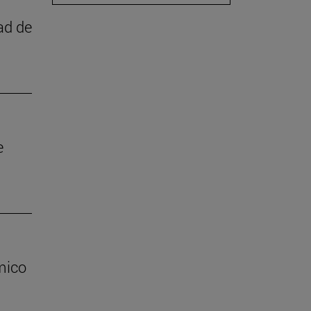
ad de
e
mico