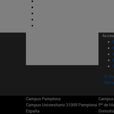
Acces
© Uni
Nava
Campus Pamplona
Campus 
Campus Universitario 31009 Pamplona
Pº de M
España
Donosti