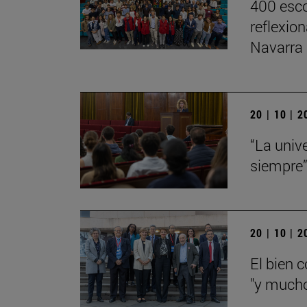
400 esco
reflexio
Navarra
20 | 10 | 
“La univ
siempre
20 | 10 | 
El bien 
"y mucho