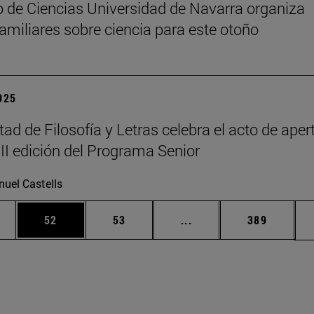
 de Ciencias Universidad de Navarra organiza
 familiares sobre ciencia para este otoño
2025
tad de Filosofía y Letras celebra el acto de aper
III edición del Programa Senior
uel Castells
edias Use TAB para desplazarse.
ina
Página
Página
Páginas intermedias Us
Página
52
53
...
389