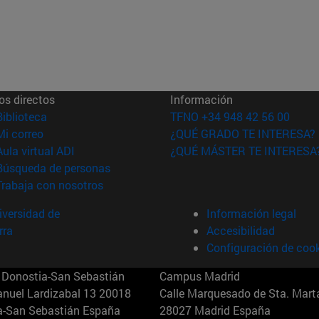
os directos
Información
(abre en nueva ventana)
Biblioteca
TFNO +34 948 42 56 00
(abre en nueva ventana)
Mi correo
¿QUÉ GRADO TE INTERESA?
(abre en nueva ventana)
Aula virtual ADI
¿QUÉ MÁSTER TE INTERESA
(abre en nueva ventana)
Búsqueda de personas
(abre en nueva ventana)
Trabaja con nosotros
versidad de
Información legal
rra
Accesibilidad
Configuración de coo
Donostia-San Sebastián
Campus Madrid
anuel Lardizabal 13 20018
Calle Marquesado de Sta. Marta
a-San Sebastián España
28027 Madrid España