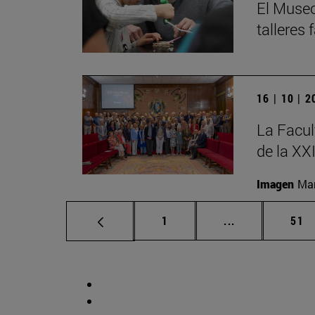
El Museo
talleres
16 | 10 | 
La Facul
de la XX
Imagen
Man
Página
Páginas interm
Pág
1
...
51