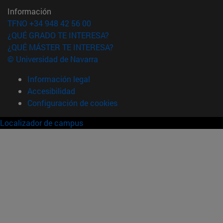
Información
TFNO +34 948 42 56 00
¿QUÉ GRADO TE INTERESA?
¿QUÉ MÁSTER TE INTERESA?
© Universidad de Navarra
Información legal
Accesibilidad
Configuración de cookies
Localizador de campus