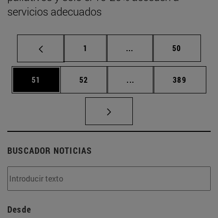
servicios adecuados
Página
Páginas intermedias Us
Página
1
...
50
Página
Página
Páginas intermedias U
Página
51
52
...
389
BUSCADOR NOTICIAS
Desde