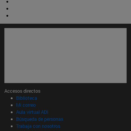
Accesos directos
(abre en nueva ventana)
Biblioteca
(abre en nueva ventana)
Mi correo
(abre en nueva ventana)
Aula virtual ADI
(abre en nueva ventana)
Búsqueda de personas
(abre en nueva ventana)
Trabaja con nosotros