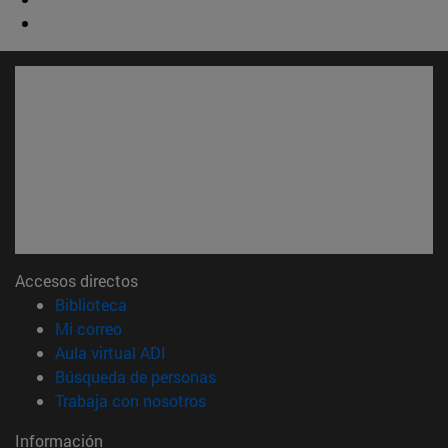
Accesos directos
(abre en nueva ventana)
Biblioteca
(abre en nueva ventana)
Mi correo
(abre en nueva ventana)
Aula virtual ADI
(abre en nueva ventana)
Búsqueda de personas
(abre en nueva ventana)
Trabaja con nosotros
Información