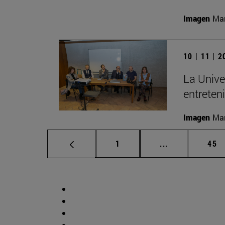
Imagen
Man
10 | 11 | 
La Unive
entreten
Imagen
Man
Página
Páginas interm
Pág
1
...
45