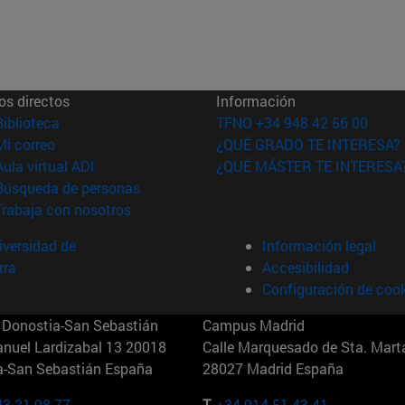
os directos
Información
(abre en nueva ventana)
Biblioteca
TFNO +34 948 42 56 00
(abre en nueva ventana)
Mi correo
¿QUÉ GRADO TE INTERESA?
(abre en nueva ventana)
Aula virtual ADI
¿QUÉ MÁSTER TE INTERESA
(abre en nueva ventana)
Búsqueda de personas
(abre en nueva ventana)
Trabaja con nosotros
versidad de
Información legal
rra
Accesibilidad
Configuración de coo
Donostia-San Sebastián
Campus Madrid
anuel Lardizabal 13 20018
Calle Marquesado de Sta. Marta
a-San Sebastián España
28027 Madrid España
43 21 98 77
T.
+34 914 51 43 41