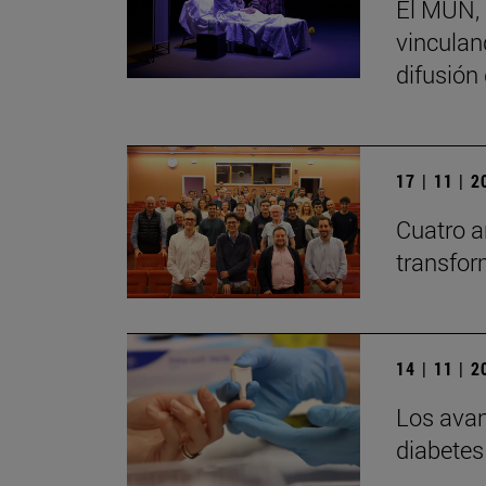
El MUN, 
vinculand
difusión
17 | 11 | 
Cuatro a
transfor
14 | 11 | 
Los avan
diabetes 