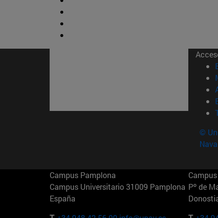
Acces
© Uni
Nava
Campus Pamplona
Campus 
Campus Universitario 31009 Pamplona
Pº de M
España
Donosti
T.
+34 948 42 56 00
info@unav.es
T.
+34 9