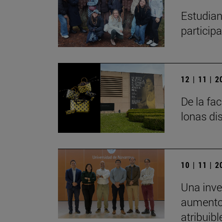
Estudian
particip
12 | 11 | 
De la fa
lonas di
10 | 11 | 
Una inve
aumento 
atribuibl