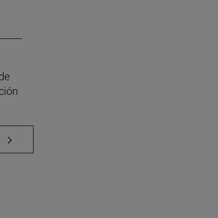
 de
ción
e TAB para desplazarse.