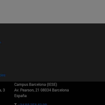
?
kies
Campus Barcelona (IESE)
, 3
Av. Pearson, 21 08034 Barcelona
España
T.
+34 93 253 42 00