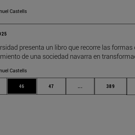
uel Castells
2025
rsidad presenta un libro que recorre las formas
imiento de una sociedad navarra en transforma
uel Castells
edias Use TAB para desplazarse.
ina
Página
Página
Páginas intermedias Us
Página
46
47
...
389