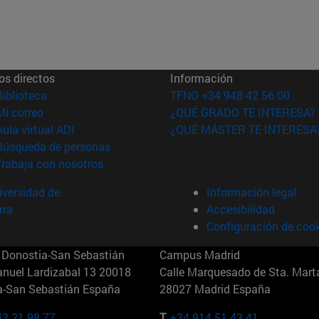
os directos
Información
(abre en nueva ventana)
Biblioteca
TFNO +34 948 42 56 00
(abre en nueva ventana)
Mi correo
¿QUÉ GRADO TE INTERESA?
(abre en nueva ventana)
Aula virtual ADI
¿QUÉ MÁSTER TE INTERESA
(abre en nueva ventana)
Búsqueda de personas
(abre en nueva ventana)
Trabaja con nosotros
versidad de
Información legal
rra
Accesibilidad
Configuración de coo
Donostia-San Sebastián
Campus Madrid
anuel Lardizabal 13 20018
Calle Marquesado de Sta. Marta
a-San Sebastián España
28027 Madrid España
43 21 98 77
T.
+34 914 51 43 41