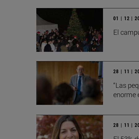
01 | 12 | 
El campu
28 | 11 | 
“Las peq
enorme en
28 | 11 | 
El 53% d