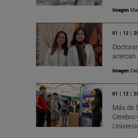
Imagen
Man
01 | 12 | 
Doctoran
acercan 
Imagen
Ced
01 | 12 | 
Más de 5
Cerebro 
Universi