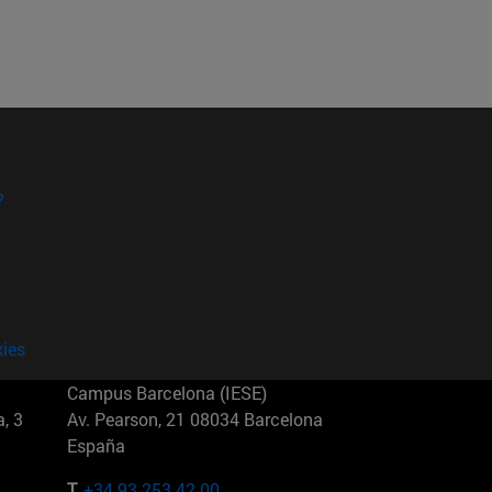
?
kies
Campus Barcelona (IESE)
, 3
Av. Pearson, 21 08034 Barcelona
España
T.
+34 93 253 42 00