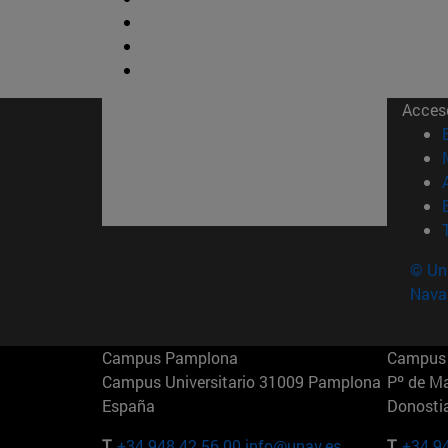
Acces
© Uni
Nava
Campus Pamplona
Campus 
Campus Universitario 31009 Pamplona
Pº de M
España
Donosti
T.
+34 948 42 56 00
info@unav.es
T.
+34 9