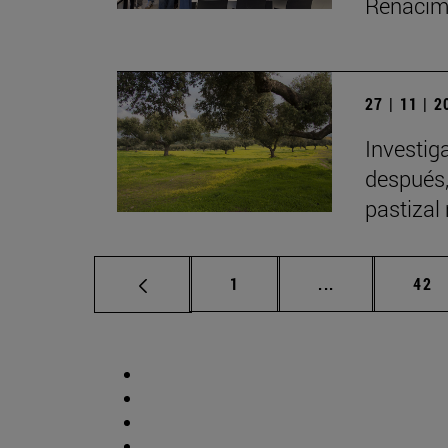
Renacimi
27 | 11 | 
Investig
después,
pastizal
Página
Páginas interm
Pág
1
...
42