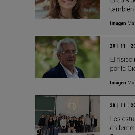
también 
Imagen
Man
28 | 11 | 
El físic
por la Ci
Imagen
Man
28 | 11 | 
Los estu
en femeni