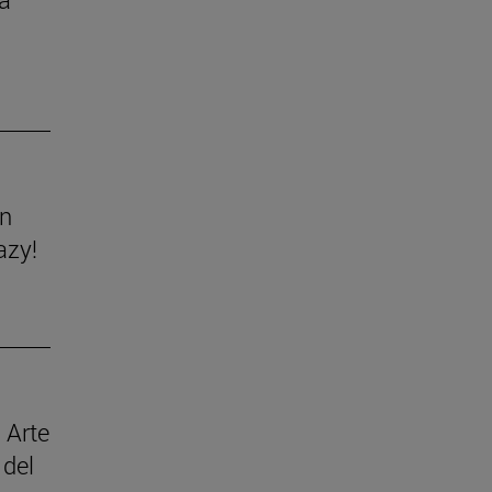
ón
azy!
 Arte
 del