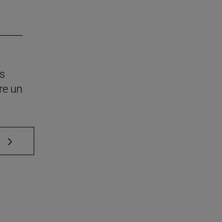
os
re un
e TAB para desplazarse.