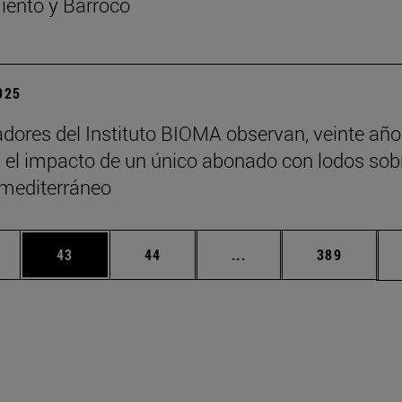
ento y Barroco
2025
adores del Instituto BIOMA observan, veinte añ
 el impacto de un único abonado con lodos sob
 mediterráneo
edias Use TAB para desplazarse.
ina
Página
Página
Páginas intermedias Us
Página
43
44
...
389