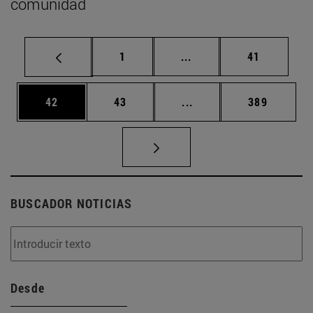
comunidad
Página
Páginas intermedias Us
Página
1
...
41
Página
Página
Páginas intermedias U
Página
42
43
...
389
BUSCADOR NOTICIAS
Desde