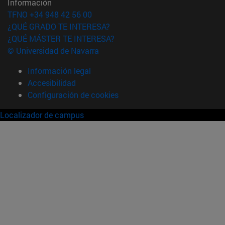
Información
TFNO +34 948 42 56 00
¿QUÉ GRADO TE INTERESA?
¿QUÉ MÁSTER TE INTERESA?
© Universidad de Navarra
Información legal
Accesibilidad
Configuración de cookies
Localizador de campus