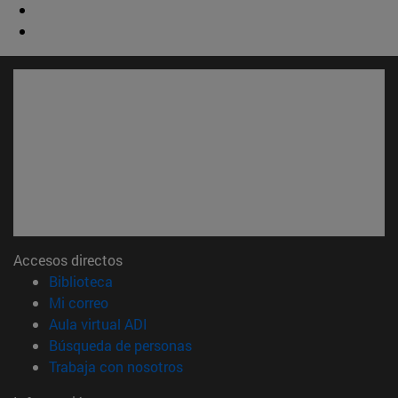
Accesos directos
(abre en nueva ventana)
Biblioteca
(abre en nueva ventana)
Mi correo
(abre en nueva ventana)
Aula virtual ADI
(abre en nueva ventana)
Búsqueda de personas
(abre en nueva ventana)
Trabaja con nosotros