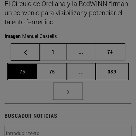
El Círculo de Orellana y la RedWINN firman
un convenio para visibilizar y potenciar el
talento femenino
Imagen
Manuel Castells
Página
Páginas intermedias Us
Página
1
...
74
Página
Página
Páginas intermedias U
Página
75
76
...
389
BUSCADOR NOTICIAS