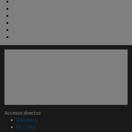
Accesos directos
(abre en nueva ventana)
Biblioteca
(abre en nueva ventana)
Mi correo