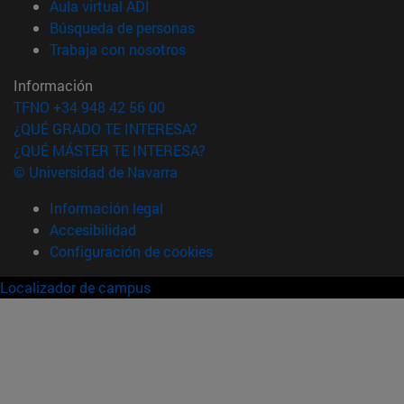
(abre en nueva ventana)
Aula virtual ADI
(abre en nueva ventana)
Búsqueda de personas
(abre en nueva ventana)
Trabaja con nosotros
Información
TFNO +34 948 42 56 00
¿QUÉ GRADO TE INTERESA?
¿QUÉ MÁSTER TE INTERESA?
© Universidad de Navarra
Información legal
Accesibilidad
Configuración de cookies
Localizador de campus