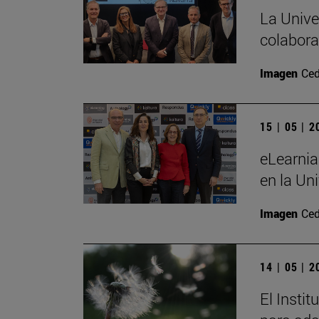
La Unive
colabora
Imagen
Ced
15 | 05 | 
eLearnia
en la Un
Imagen
Ced
14 | 05 | 
El Insti