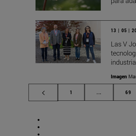
para ada
13 | 05 | 
Las V Jo
tecnologí
industria
Imagen
Man
Página
Páginas interm
Pág
1
...
69