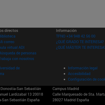
os directos
Información
(abre en nueva ventana)
Biblioteca
TFNO +34 948 42 56 00
(abre en nueva ventana)
Mi correo
¿QUÉ GRADO TE INTERESA?
(abre en nueva ventana)
Aula virtual ADI
¿QUÉ MÁSTER TE INTERESA
(abre en nueva ventana)
Búsqueda de personas
(abre en nueva ventana)
Trabaja con nosotros
versidad de
Información legal
rra
Accesibilidad
Configuración de coo
Donostia-San Sebastián
Campus Madrid
anuel Lardizabal 13 20018
Calle Marquesado de Sta. Marta
a-San Sebastián España
28027 Madrid España