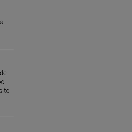
la
 de
po
sito