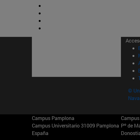
Acces
© Uni
Nava
Campus Pamplona
Campus 
Campus Universitario 31009 Pamplona
Pº de M
España
Donosti