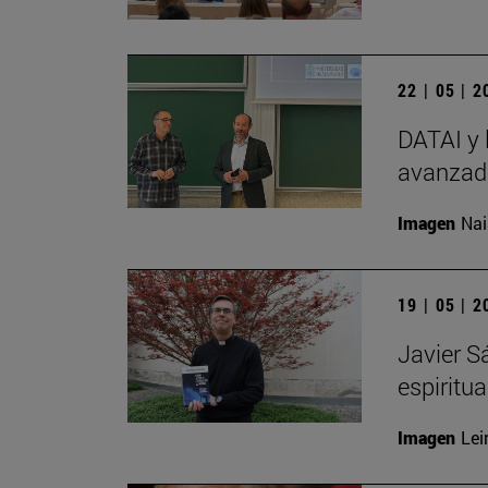
22 | 05 | 
DATAI y 
avanzada
Imagen
Nai
19 | 05 | 
Javier S
espiritu
Imagen
Lei