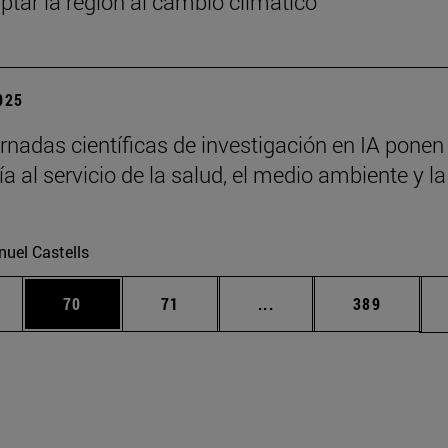
ptar la región al cambio climático
2025
rnadas científicas de investigación en IA ponen 
a al servicio de la salud, el medio ambiente y la
uel Castells
edias Use TAB para desplazarse.
ina
Página
Página
Páginas intermedias Us
Página
70
71
...
389