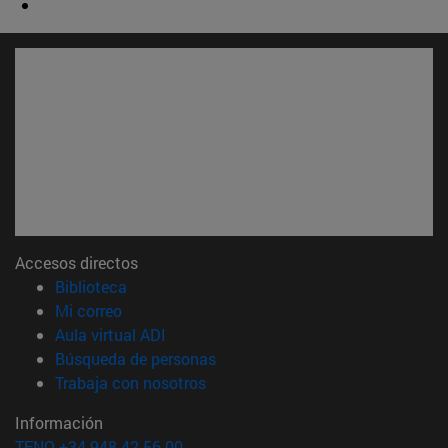
Accesos directos
(abre en nueva ventana)
Biblioteca
(abre en nueva ventana)
Mi correo
(abre en nueva ventana)
Aula virtual ADI
(abre en nueva ventana)
Búsqueda de personas
(abre en nueva ventana)
Trabaja con nosotros
Información
TFNO +34 948 42 56 00