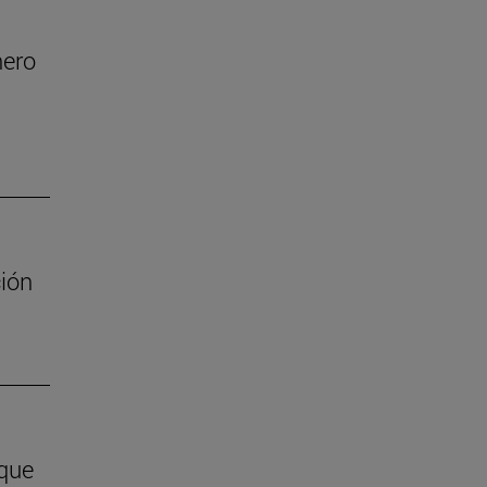
nero
ión
 que