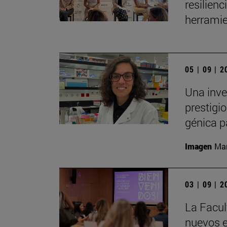
resilien
herramie
05 | 09 | 
Una inve
prestigio
génica p
Imagen
Man
03 | 09 | 
La Facul
nuevos e