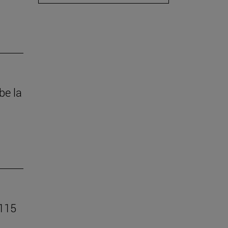
be la
 115