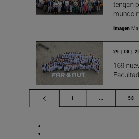
tengan p
mundo m
Imagen
Man
29 | 08 | 
169 nuev
Facultad
Página
Páginas interm
Pág
1
...
58