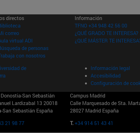
os directos
Información
(abre en nueva ventana)
Biblioteca
TFNO +34 948 42 56 00
(abre en nueva ventana)
Mi correo
¿QUÉ GRADO TE INTERESA?
(abre en nueva ventana)
Aula virtual ADI
¿QUÉ MÁSTER TE INTERESA
(abre en nueva ventana)
Búsqueda de personas
(abre en nueva ventana)
Trabaja con nosotros
versidad de
Información legal
rra
Accesibilidad
Configuración de coo
Donostia-San Sebastián
Campus Madrid
anuel Lardizabal 13 20018
Calle Marquesado de Sta. Marta
a-San Sebastián España
28027 Madrid España
43 21 98 77
T.
+34 914 51 43 41
Nueva York (IESE)
Campus Munich (IESE)