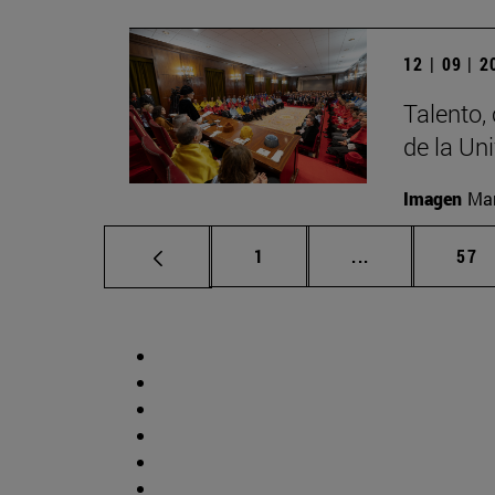
12 | 09 | 
Talento,
de la Un
Imagen
Man
Página
Páginas interm
Pág
1
...
57