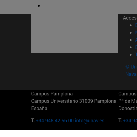
Acces
© Uni
Nava
Campus Pamplona
Campus 
Campus Universitario 31009 Pamplona
Pº de M
España
Donosti
T.
+34 948 42 56 00
info@unav.es
T.
+34 9
Campus Madrid (IESE)
Campus 