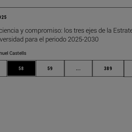
2025
 ciencia y compromiso: los tres ejes de la Estrat
iversidad para el periodo 2025-2030
uel Castells
edias Use TAB para desplazarse.
ina
Página
Página
Páginas intermedias Us
Página
58
59
...
389