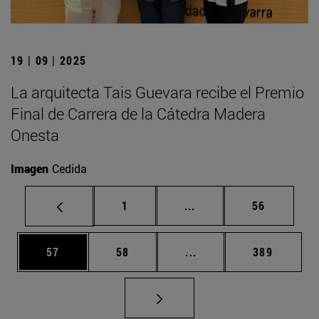
19 | 09 | 2025
La arquitecta Tais Guevara recibe el Premio
Final de Carrera de la Cátedra Madera
Onesta
Imagen
Cedida
Página
Páginas intermedias Us
Página
1
...
56
Página
Página
Páginas intermedias U
Página
57
58
...
389