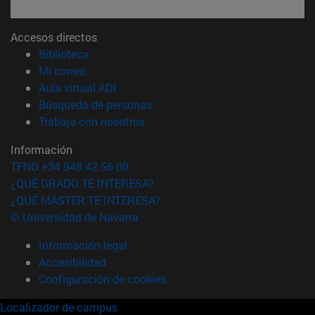
Accesos directos
(abre en nueva ventana)
Biblioteca
(abre en nueva ventana)
Mi correo
(abre en nueva ventana)
Aula virtual ADI
(abre en nueva ventana)
Búsqueda de personas
(abre en nueva ventana)
Trabaja con nosotros
Información
TFNO +34 948 42 56 00
¿QUÉ GRADO TE INTERESA?
¿QUÉ MÁSTER TE INTERESA?
© Universidad de Navarra
Información legal
Accesibilidad
Configuración de cookies
Localizador de campus